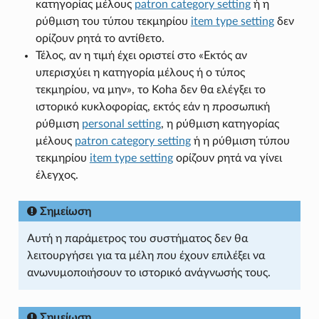
κατηγορίας μέλους
patron category setting
ή η
ρύθμιση του τύπου τεκμηρίου
item type setting
δεν
ορίζουν ρητά το αντίθετο.
Τέλος, αν η τιμή έχει οριστεί στο «Εκτός αν
υπερισχύει η κατηγορία μέλους ή ο τύπος
τεκμηρίου, να μην», το Koha δεν θα ελέγξει το
ιστορικό κυκλοφορίας, εκτός εάν η προσωπική
ρύθμιση
personal setting
, η ρύθμιση κατηγορίας
μέλους
patron category setting
ή η ρύθμιση τύπου
τεκμηρίου
item type setting
ορίζουν ρητά να γίνει
έλεγχος.
Σημείωση
Αυτή η παράμετρος του συστήματος δεν θα
λειτουργήσει για τα μέλη που έχουν επιλέξει να
ανωνυμοποιήσουν το ιστορικό ανάγνωσής τους.
Σημείωση