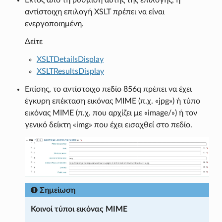
αντίστοιχη επιλογή XSLT πρέπει να είναι
ενεργοποιημένη.
Δείτε
XSLTDetailsDisplay
XSLTResultsDisplay
Επίσης, το αντίστοιχο πεδίο 856q πρέπει να έχει
έγκυρη επέκταση εικόνας MIME (π.χ. «jpg») ή τύπο
εικόνας MIME (π.χ. που αρχίζει με «image/») ή τον
γενικό δείκτη «img» που έχει εισαχθεί στο πεδίο.
Σημείωση
Κοινοί τύποι εικόνας MIME