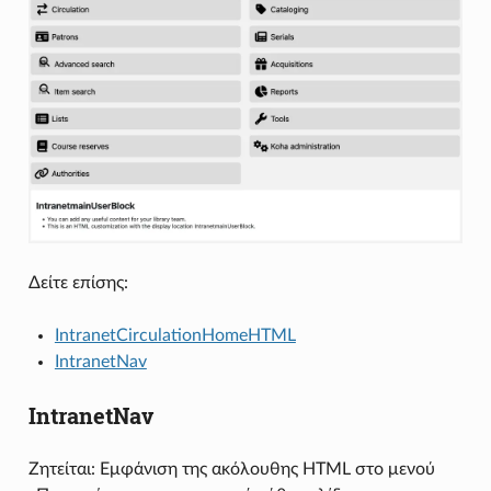
Δείτε επίσης:
IntranetCirculationHomeHTML
IntranetNav
IntranetNav
Ζητείται: Εμφάνιση της ακόλουθης HTML στο μενού