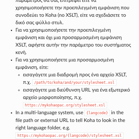
παράμετρος θα σας επιτρέψει είτε να
χρησιμοποιήσετε την προεπιλεγμένη εμφάνιση που
συνοδεύει το Koha (no XSLT), είτε να σχεδιάσετε το
δικό σας φύλλο στυλ.
Για να χρησιμοποιήσετε την προεπιλεγμένη
εμφάνιση και όχι μια προσαρμοσμένη εμφάνιση
XSLT, αφήστε αυτήν την παράμετρο του συστήματος
κενή.
Για να χρησιμοποιήσετε μια προσαρμοσμένη
εμφάνιση, είτε:
εισαγάγετε μια διαδρομή προς ένα αρχείο XSLT,
π.χ.
/path/to/koha/and/your/stylesheet.xsl
εισαγάγετε μια διεύθυνση URL για ένα εξωτερικό
αρχείο μορφοποίησης, π.χ.
https://mykohaopac.org/stylesheet.xsl
In a multi-language system, use
in the
{langcode}
file path or external URL to tell Koha to look in the
right language folder, e.g.
https://mykohaopac.org/{langcode}/stylesheet.xsl