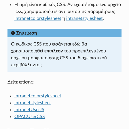
Η τιμή είναι κωδικός CSS. Αν έχετε έτοιμο ένα αρχείο
.css, χρησιμοποιήστε αντί αυτού τις παραμέτρους
intranetcolorstylesheet
ή
intranetstylesheet
.
Σημείωση
Ο κώδικας CSS που εισάγεται εδώ θα
χρησιμοποιηθεί
επιπλέον
του προεπιλεγμένου
αρχείου μορφοποίησης CSS του διαχειριστικού
περιβάλλοντος.
Δείτε επίσης:
intranetcolorstylesheet
intranetstylesheet
IntranetUserJS
OPACUserCSS