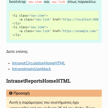
bootstrap
και
όπως παρακάτω:
nav-item
nav-link
<
li
class
=
"nav-item"
>
<
a
class
=
"nav-link"
href
=
"https://localhost:8080/"
t
</
li
>
<
li
class
=
"nav-item"
>
<
a
class
=
"nav-link"
href
=
"https://example.com/"
targ
</
li
>
Δείτε επίσης:
IntranetCirculationHomeHTML
IntranetmainUserblock
IntranetReportsHomeHTML
Προσοχή
Αυτή η παράμετρος του συστήματος έχει