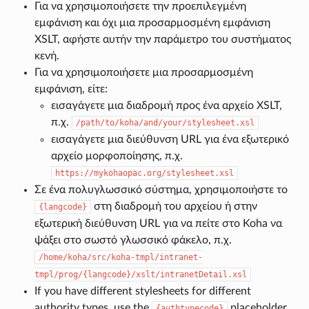
Για να χρησιμοποιήσετε την προεπιλεγμένη
εμφάνιση και όχι μια προσαρμοσμένη εμφάνιση
XSLT, αφήστε αυτήν την παράμετρο του συστήματος
κενή.
Για να χρησιμοποιήσετε μια προσαρμοσμένη
εμφάνιση, είτε:
εισαγάγετε μια διαδρομή προς ένα αρχείο XSLT,
π.χ.
/path/to/koha/and/your/stylesheet.xsl
εισαγάγετε μια διεύθυνση URL για ένα εξωτερικό
αρχείο μορφοποίησης, π.χ.
https://mykohaopac.org/stylesheet.xsl
Σε ένα πολυγλωσσικό σύστημα, χρησιμοποιήστε το
στη διαδρομή του αρχείου ή στην
{langcode}
εξωτερική διεύθυνση URL για να πείτε στο Koha να
ψάξει στο σωστό γλωσσικό φάκελο, π.χ.
/home/koha/src/koha-tmpl/intranet-
tmpl/prog/{langcode}/xslt/intranetDetail.xsl
If you have different stylesheets for different
authority types, use the
placeholder
{authtypecode}