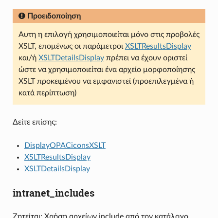
Προειδοποίηση
Αυτη η επιλογή χρησιμοποιείται μόνο στις προβολές
XSLT, επομένως οι παράμετροι
XSLTResultsDisplay
και/ή
XSLTDetailsDisplay
πρέπει να έχουν οριστεί
ώστε να χρησιμοποιείται ένα αρχείο μορφοποίησης
XSLT προκειμένου να εμφανιστεί (προεπιλεγμένα ή
κατά περίπτωση)
Δείτε επίσης:
DisplayOPACiconsXSLT
XSLTResultsDisplay
XSLTDetailsDisplay
intranet_includes
Ζητείται: Χρήση αρχείων include από τον κατάλογο ___