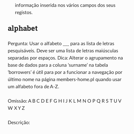
informação inserida nos vários campos dos seus
registos.
alphabet
Pergunta: Usar o alfabeto ___ para as lista de letras
pesquisáveis. Deve ser uma lista de letras maiúsculas
separadas por espaços. Dica: Alterar o agrupamento na
base de dados para a coluna ‘surname’ na tabela
‘borrowers’ é útil para por a funcionar a navegação por
último nome na página members-home.pl quando usar
um alfabeto fora de A-Z.
Omissão: A B C D E F G H I J K L M N O P Q R S T U V
W X Y Z
Descrição: