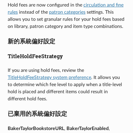
Hold fees are now configured in the
circulation and fine
rules
instead of the
patron categories
settings. This
allows you to set granular rules for your hold fees based
on library, patron category and item type combinations.
新的系統偏好設定
TitleHoldFeeStrategy
If you are using hold fees, review the
TitleHoldFeeStrategy system preference
. It allows you
to determine which fee level to apply when a title-level
hold is placed and different items could result in
different hold fees.
已棄用的系統偏好設定
BakerTaylorBookstoreURL
,
BakerTaylorEnabled
,