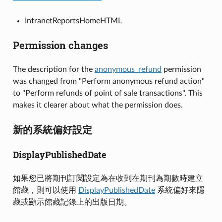
IntranetReportsHomeHTML
Permission changes
The description for the
anonymous_refund
permission
was changed from "Perform anonymous refund action"
to "Perform refunds of point of sale transactions". This
makes it clearer about what the permission does.
新的系統偏好設定
DisplayPublishedDate
如果您已將期刊訂閱設定為在收到在期刊為期數時建立
館藏，則可以使用
DisplayPublishedDate
系統偏好來隱
藏或顯示館藏記錄上的出版日期。