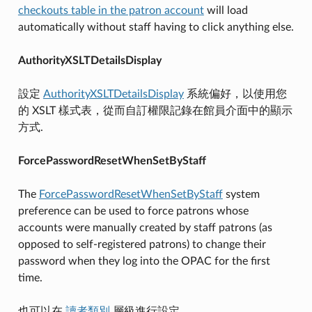
checkouts table in the patron account
will load
automatically without staff having to click anything else.
AuthorityXSLTDetailsDisplay
設定
AuthorityXSLTDetailsDisplay
系統偏好，以使用您
的 XSLT 樣式表，從而自訂權限記錄在館員介面中的顯示
方式.
ForcePasswordResetWhenSetByStaff
The
ForcePasswordResetWhenSetByStaff
system
preference can be used to force patrons whose
accounts were manually created by staff patrons (as
opposed to self-registered patrons) to change their
password when they log into the OPAC for the first
time.
也可以在
讀者類別
層級進行設定.