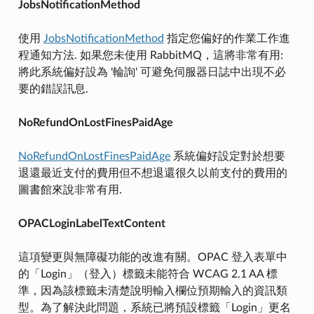
JobsNotificationMethod
使用
JobsNotificationMethod
指定您偏好的作業工作進
程通知方法. 如果您未使用 RabbitMQ，這將非常有用:
將此系統偏好設為 '輪詢' 可避免伺服器日誌中出現不必
要的錯誤訊息.
NoRefundOnLostFinesPaidAge
NoRefundOnLostFinesPaidAge
系統偏好設定對於想要
退還最近支付的費用但不想退還很久以前支付的費用的
圖書館來說非常有用.
OPACLoginLabelTextContent
這項變更與無障礙功能的改進有關。OPAC 登入表單中
的「Login」（登入）標籤未能符合 WCAG 2.1 AA 標
準，因為該標籤未清楚說明輸入欄位預期輸入的資訊類
型。為了解決此問題，系統已將預設標籤「Login」更名