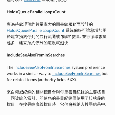
HoldsQueueParallelLoopsCount
專為待處理預約數量龐大的圖書館服務而設計的
HoldsQueueParallelLoopsCount
系統偏好可讓您增加用
於建立預約佇列的並行流通或 '循環' 數量. 並行循環數量
越多，建立預約佇列的速度就越快.
IncludeSeeAlsoFromInSearches
The
IncludeSeeAlsoFromInSearches
system preference
works in a similar way to
IncludeSeeFromInSearches
but
for related terms (authority fields 5XX).
來自權威紀錄的相關標目會與每筆書目紀錄的主要標目
一同被編入索引。即使您的書目紀錄僅使用了較狹義的
標目，在搜尋較廣義標目時，它仍會被納入搜尋結果中.