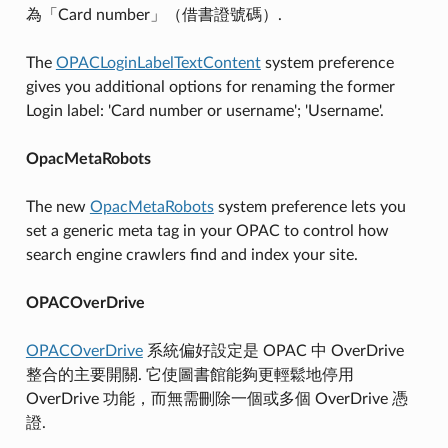
為「Card number」（借書證號碼）.
The
OPACLoginLabelTextContent
system preference
gives you additional options for renaming the former
Login label: 'Card number or username'; 'Username'.
OpacMetaRobots
The new
OpacMetaRobots
system preference lets you
set a generic meta tag in your OPAC to control how
search engine crawlers find and index your site.
OPACOverDrive
OPACOverDrive
系統偏好設定是 OPAC 中 OverDrive
整合的主要開關. 它使圖書館能夠更輕鬆地停用
OverDrive 功能，而無需刪除一個或多個 OverDrive 憑
證.