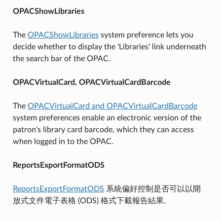
OPACShowLibraries
The
OPACShowLibraries
system preference lets you
decide whether to display the 'Libraries' link underneath
the search bar of the OPAC.
OPACVirtualCard, OPACVirtualCardBarcode
The
OPACVirtualCard and OPACVirtualCardBarcode
system preferences enable an electronic version of the
patron's library card barcode, which they can access
when logged in to the OPAC.
ReportsExportFormatODS
ReportsExportFormatODS
系統偏好控制是否可以以開
放式文件電子表格 (ODS) 格式下載報告結果.