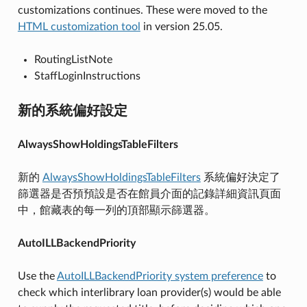
customizations continues. These were moved to the
HTML customization tool
in version 25.05.
RoutingListNote
StaffLoginInstructions
新的系統偏好設定
AlwaysShowHoldingsTableFilters
新的
AlwaysShowHoldingsTableFilters
系統偏好決定了
篩選器是否預預設是否在館員介面的記錄詳細資訊頁面
中，館藏表的每一列的頂部顯示篩選器。
AutoILLBackendPriority
Use the
AutoILLBackendPriority system preference
to
check which interlibrary loan provider(s) would be able