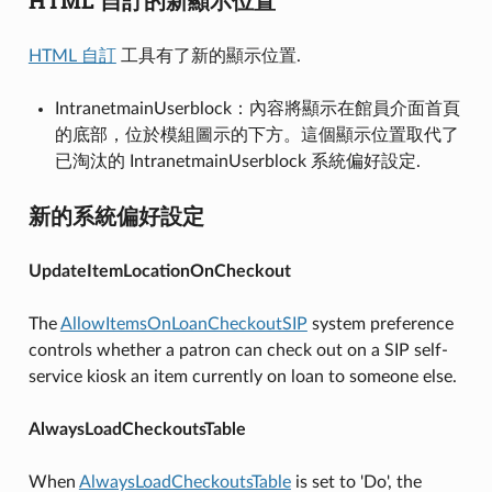
HTML 自訂
工具有了新的顯示位置.
IntranetmainUserblock：內容將顯示在館員介面首頁
的底部，位於模組圖示的下方。這個顯示位置取代了
已淘汰的 IntranetmainUserblock 系統偏好設定.
新的系統偏好設定
UpdateItemLocationOnCheckout
The
AllowItemsOnLoanCheckoutSIP
system preference
controls whether a patron can check out on a SIP self-
service kiosk an item currently on loan to someone else.
AlwaysLoadCheckoutsTable
When
AlwaysLoadCheckoutsTable
is set to 'Do', the