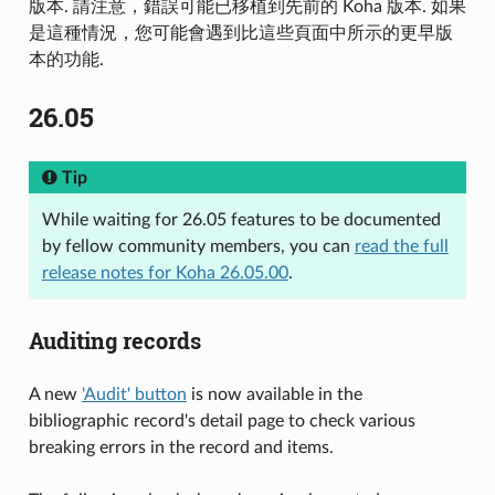
版本. 請注意，錯誤可能已移植到先前的 Koha 版本. 如果
是這種情況，您可能會遇到比這些頁面中所示的更早版
本的功能.
26.05
Tip
While waiting for 26.05 features to be documented
by fellow community members, you can
read the full
release notes for Koha 26.05.00
.
Auditing records
A new
'Audit' button
is now available in the
bibliographic record's detail page to check various
breaking errors in the record and items.