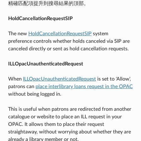
精確匹配項提升到搜尋結果的頂部。
HoldCancellationRequestSIP
The new
HoldCancellationRequestSIP
system
preference controls whether holds canceled via SIP are
canceled directly or sent as hold cancellation requests.
ILLOpacUnauthenticatedRequest
When
ILLOpacUnauthenticatedRequest
is set to 'Allow',
patrons can
place interlibrary loans request in the OPAC
without being logged in.
This is useful when patrons are redirected from another
catalogue or website to place an ILL request in your
OPAC. It allows them to place their request
straightaway, without worrying about whether they are
already a library member or not.