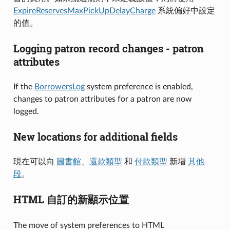
ExpireReservesMaxPickUpDelayCharge
系統偏好中設定
的值。
Logging patron record changes - patron
attributes
If the
BorrowersLog
system preference is enabled,
changes to patron attributes for a patron are now
logged.
New locations for additional fields
現在可以向
圖書館
、
還款類型
和
付款類型
新增
其他
段
。
HTML 自訂的新顯示位置
The move of system preferences to HTML