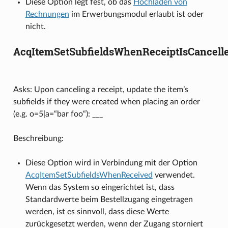
Diese Option legt fest, ob das
Hochladen von
Rechnungen
im Erwerbungsmodul erlaubt ist oder
nicht.
AcqItemSetSubfieldsWhenReceiptIsCancell
Asks: Upon canceling a receipt, update the item’s
subfields if they were created when placing an order
(e.g. o=5|a=“bar foo“): ___
Beschreibung:
Diese Option wird in Verbindung mit der Option
AcqItemSetSubfieldsWhenReceived
verwendet.
Wenn das System so eingerichtet ist, dass
Standardwerte beim Bestellzugang eingetragen
werden, ist es sinnvoll, dass diese Werte
zurückgesetzt werden, wenn der Zugang storniert