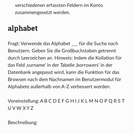
verschiedenen erfassten Feldern im Konto
zusammengesetzt werden.
alphabet
Fragt: Verwende das Alphabet ___ für die Suche nach
Benutzern. Geben Sie die Großbuchstaben getrennt
durch Leerzeichen an. Hinweis: Indem die Kollation für
das Feld ‚surname‘ in der Tabelle ‚borrowers‘ in der
Datenbank angepasst wird, kann die Funktion für das
Browsen nach dem Nachnamen im Benutzermodul für
Alphabete außerhalb von A-Z verbessert werden.
Voreinstellung: A B C D E F G H I J K L M N O P Q R S T
U V W X Y Z
Beschreibung: