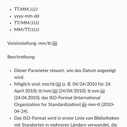
TT.MM.JJJJ
yyyy-mm-dd
TT/MM/JJJJ
MM/TT/JJJJ
Voreinstellung: mm/tt/jjjj
Beschreibung:
Dieser Parameter steuert, wie das Datum angezeigt
wird.
Möglich sind: mm/tt/jjjj (z. B. 04/24/2010 für 24.
April 2010); tt/mm/jjjj (24/04/2010); tt.mm.jjjj
(24.04.2010); das ISO-Format (International
Organization for Standardization) jjjj-mm-tt (2010-
04-24).
Das ISO-Format wird in erster Linie von Bibliotheken
mit Standorten in mehreren Ländern verwendet, die