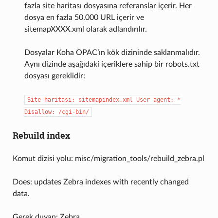
fazla site haritası dosyasına referanslar içerir. Her
dosya en fazla 50.000 URL içerir ve
sitemapXXXX.xml olarak adlandırılır.
Dosyalar Koha OPAC’ın kök dizininde saklanmalıdır.
Aynı dizinde aşağıdaki içeriklere sahip bir robots.txt
dosyası gereklidir:
Site
haritası:
sitemapindex.xml
User-agent:
*
Disallow:
/cgi-bin/
Rebuild index
Komut dizisi yolu: misc/migration_tools/rebuild_zebra.pl
Does: updates Zebra indexes with recently changed
data.
Gerek duyan: Zebra