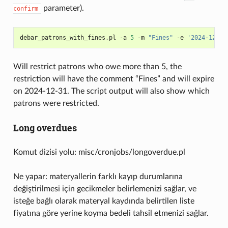
parameter).
confirm
debar_patrons_with_fines
.
pl
-
a
5
-
m
"Fines"
-
e
'2024-12-31
Will restrict patrons who owe more than 5, the
restriction will have the comment “Fines” and will expire
on 2024-12-31. The script output will also show which
patrons were restricted.
Long overdues
Komut dizisi yolu: misc/cronjobs/longoverdue.pl
Ne yapar: materyallerin farklı kayıp durumlarına
değiştirilmesi için gecikmeler belirlemenizi sağlar, ve
isteğe bağlı olarak materyal kaydında belirtilen liste
fiyatına göre yerine koyma bedeli tahsil etmenizi sağlar.