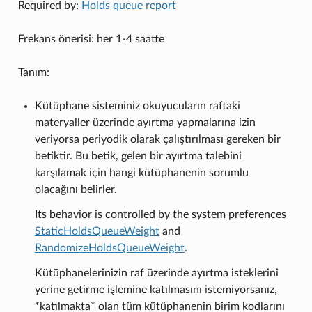
Required by:
Holds queue report
Frekans önerisi: her 1-4 saatte
Tanım:
Kütüphane sisteminiz okuyucuların raftaki
materyaller üzerinde ayırtma yapmalarına izin
veriyorsa periyodik olarak çalıştırılması gereken bir
betiktir. Bu betik, gelen bir ayırtma talebini
karşılamak için hangi kütüphanenin sorumlu
olacağını belirler.
Its behavior is controlled by the system preferences
StaticHoldsQueueWeight
and
RandomizeHoldsQueueWeight
.
Kütüphanelerinizin raf üzerinde ayırtma isteklerini
yerine getirme işlemine katılmasını istemiyorsanız,
*katılmakta* olan tüm kütüphanenin birim kodlarını