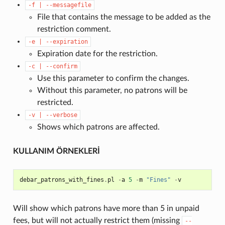
-f
|
--messagefile
File that contains the message to be added as the
restriction comment.
-e
|
--expiration
Expiration date for the restriction.
-c
|
--confirm
Use this parameter to confirm the changes.
Without this parameter, no patrons will be
restricted.
-v
|
--verbose
Shows which patrons are affected.
KULLANIM ÖRNEKLERİ
debar_patrons_with_fines
.
pl
-
a
5
-
m
"Fines"
-
v
Will show which patrons have more than 5 in unpaid
fees, but will not actually restrict them (missing
--