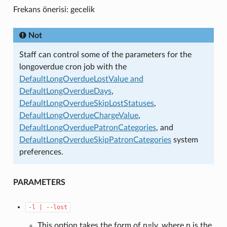
Frekans önerisi: gecelik
Not
Staff can control some of the parameters for the
longoverdue cron job with the
DefaultLongOverdueLostValue and
DefaultLongOverdueDays
,
DefaultLongOverdueSkipLostStatuses
,
DefaultLongOverdueChargeValue
,
DefaultLongOverduePatronCategories
, and
DefaultLongOverdueSkipPatronCategories
system
preferences.
PARAMETERS
-l
|
--lost
This option takes the form of n=lv, where n is the