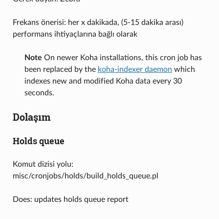
Frekans önerisi: her x dakikada, (5-15 dakika arası)
performans ihtiyaçlarına bağlı olarak
Note
On newer Koha installations, this cron job has
been replaced by the
koha-indexer daemon
which
indexes new and modified Koha data every 30
seconds.
Dolaşım
Holds queue
Komut dizisi yolu:
misc/cronjobs/holds/build_holds_queue.pl
Does: updates holds queue report