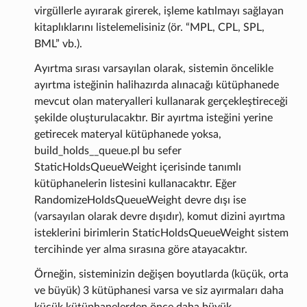
virgüllerle ayırarak girerek, işleme katılmayı sağlayan
kitaplıklarını listelemelisiniz (ör. “MPL, CPL, SPL,
BML” vb.).
Ayırtma sırası varsayılan olarak, sistemin öncelikle
ayırtma isteğinin halihazırda alınacağı kütüphanede
mevcut olan materyalleri kullanarak gerçekleştireceği
şekilde oluşturulacaktır. Bir ayırtma isteğini yerine
getirecek materyal kütüphanede yoksa,
build_holds__queue.pl bu sefer
StaticHoldsQueueWeight içerisinde tanımlı
kütüphanelerin listesini kullanacaktır. Eğer
RandomizeHoldsQueueWeight devre dışı ise
(varsayılan olarak devre dışıdır), komut dizini ayırtma
isteklerini birimlerin StaticHoldsQueueWeight sistem
tercihinde yer alma sırasına göre atayacaktır.
Örneğin, sisteminizin değişen boyutlarda (küçük, orta
ve büyük) 3 kütüphanesi varsa ve siz ayırmaları daha
küçük kütüphanelerden önce daha büyük