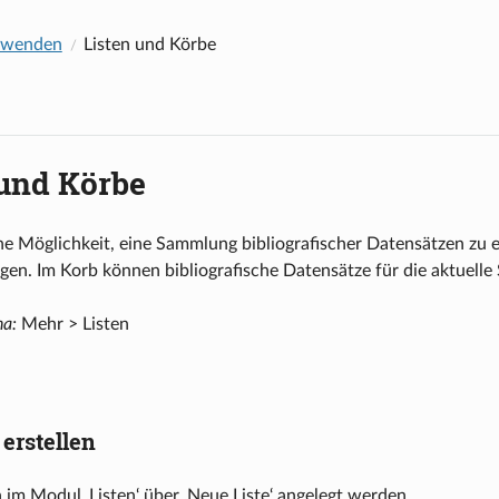
rwenden
Listen und Körbe
 und Körbe
ine Möglichkeit, eine Sammlung bibliografischer Datensätzen z
en. Im Korb können bibliografische Datensätze für die aktuelle
ha:
Mehr > Listen
 erstellen
 im Modul ‚Listen‘ über ‚Neue Liste‘ angelegt werden