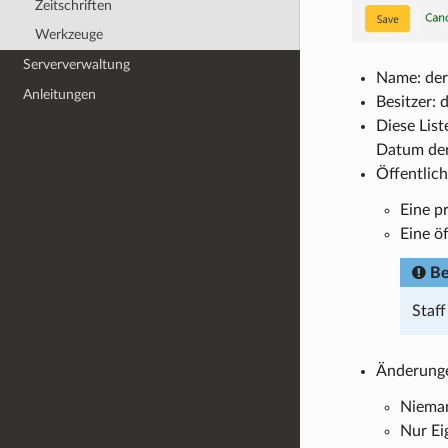
Zeitschriften
Werkzeuge
Serververwaltung
Name: der 
Anleitungen
Besitzer: 
Diese List
Datum der
Öffentlich
Eine p
Eine ö
B
Staf
Änderungen
Nieman
Nur Ei