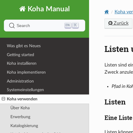
Koha Manual
Koha ve
Zurück
K
Search
Listen
Was gibt es Neues
Getting started
Koha installieren
Listen sind e
Zweck anzuleg
Koha implementieren
Administration
Pfad in Ko
Systemeinstellungen
Koha verwenden
Listen
Über Koha
Eine Liste
Erwerbung
Katalogisierung
Listen können