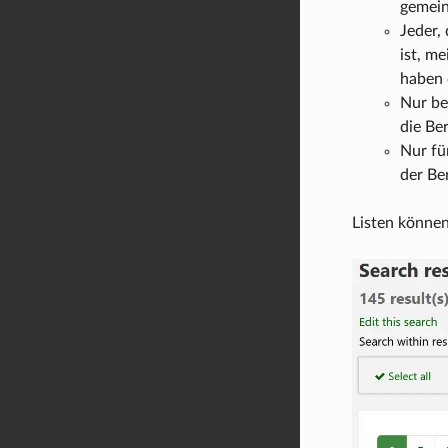
gemein
Jeder, 
ist, me
haben 
Nur be
die Be
Nur fü
der Be
Listen können