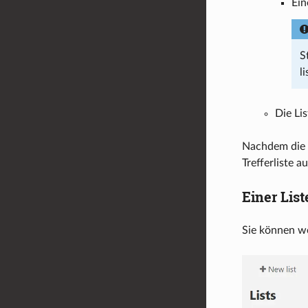
Ein
S
li
Die Lis
Nachdem die L
Trefferliste a
Einer Lis
Sie können we