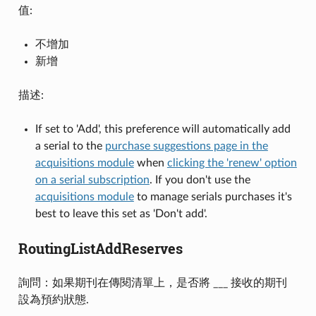
值:
不增加
新增
描述:
If set to 'Add', this preference will automatically add
a serial to the
purchase suggestions page in the
acquisitions module
when
clicking the 'renew' option
on a serial subscription
. If you don't use the
acquisitions module
to manage serials purchases it's
best to leave this set as 'Don't add'.
RoutingListAddReserves
詢問：如果期刊在傳閱清單上，是否將 ___ 接收的期刊
設為預約狀態.