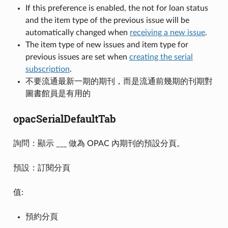
If this preference is enabled, the not for loan status
and the item type of the previous issue will be
automatically changed when
receiving a new issue
.
The item type of new issues and item type for
previous issues are set when
creating the serial
subscription
.
不要流通最新一期的期刊，而是流通前幾期的刊期對
圖書館員是有用的
opacSerialDefaultTab
詢問：顯示 ___ 做為 OPAC 內期刊的預設分頁。
預設：訂閱分頁
值:
預約分頁