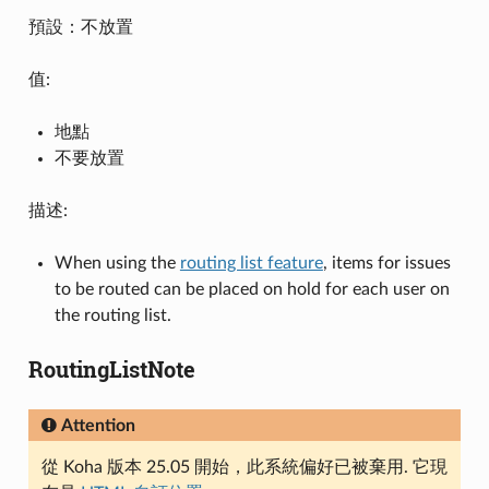
預設：不放置
值:
地點
不要放置
描述:
When using the
routing list feature
, items for issues
to be routed can be placed on hold for each user on
the routing list.
RoutingListNote
Attention
從 Koha 版本 25.05 開始，此系統偏好已被棄用. 它現