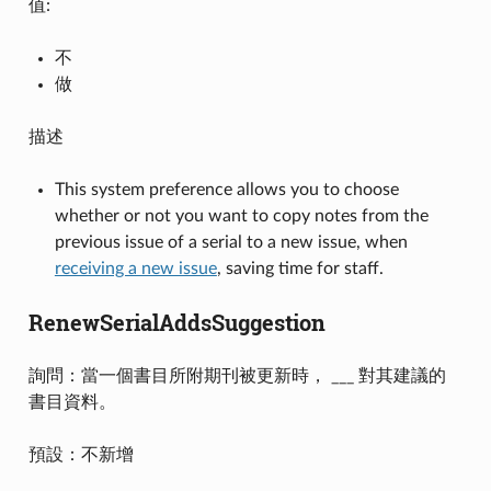
值:
不
做
描述
This system preference allows you to choose
whether or not you want to copy notes from the
previous issue of a serial to a new issue, when
receiving a new issue
, saving time for staff.
RenewSerialAddsSuggestion
詢問：當一個書目所附期刊被更新時， ___ 對其建議的
書目資料。
預設：不新增