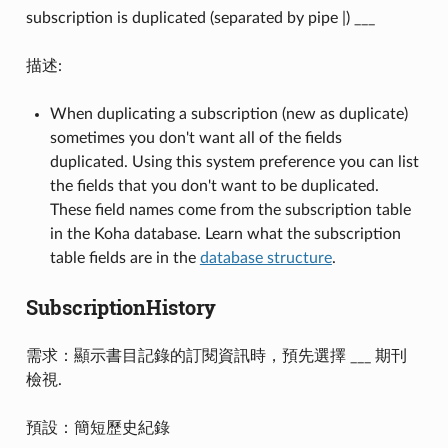
subscription is duplicated (separated by pipe |) ___
描述:
When duplicating a subscription (new as duplicate)
sometimes you don't want all of the fields
duplicated. Using this system preference you can list
the fields that you don't want to be duplicated.
These field names come from the subscription table
in the Koha database. Learn what the subscription
table fields are in the
database structure
.
SubscriptionHistory
需求：顯示書目記錄的訂閱資訊時，預先選擇 ___ 期刊
檢視.
預設：簡短歷史紀錄