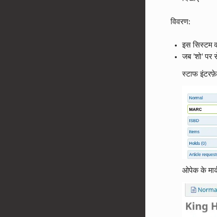
विवरण:
इस सिस्टम व
जब 'शो' पर स
स्टाफ इंटरफ़ेस
ओपेक के मार्क 