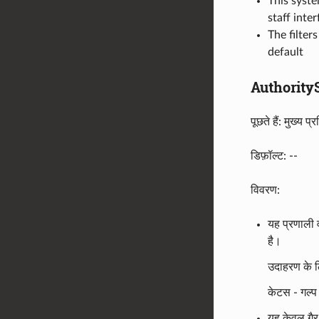
This syste
staff inte
The filter
default
Authority
पूछते हैं: मुख्य
डिफ़ॉल्ट: --
विवरण:
यह प्रणाली व
है।
उदाहरण के ल
केटस - गल्प
यह केवल गैर