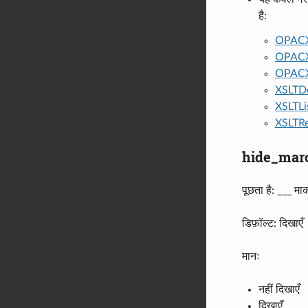
है:
OPACX
OPACX
OPACX
XSLTDe
XSLTLi
XSLTRe
hide_mar
पूछता है: ___ मार्
डिफ़ॉल्ट: दिखाएँ
मानः
नहीं दिखाएँ
दिखाएँ