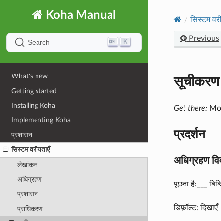
Koha Manual
सिस्टम वरी
Previous
K
Search
सूचीकरण
What's new
Getting started
Installing Koha
Get there:
Mor
Implementing Koha
प्रदर्शन
प्रशासन
सिस्टम वरीयताएँ
अधिग्रहण व
लेखांकन
अधिग्रहण
पूछता है:___ बि
प्रशासन
डिफ़ॉल्ट: दिखाएँ
प्राधिकरण