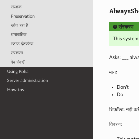
संरक्षक
AlwaysSho
Preservation
खोज रहा है
संस्करण
धारावाहिक
This system
स्टाफ इंटरफेस
उपकरण
Asks: ___ alwa
वेब सेवाएँ
Using Koha
मानः
Server administration
Don't
How-tos
Do
डिफ़ॉल्ट: नही करेे
विवरण: