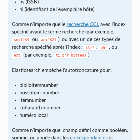
ns (ISSN)
hi (identifiant de l’exemplaire hôte)
Comme n’importe quelle
recherche CCL
avec l’index
spécifié avant le terme recherché (par exemple,
ou
), ou avec un de ces types de
sn:1234
an:4321
recherche spécifié après l’index :
,
, ou
st-*
phr
(par exemple,
).
ext
ti,phr:kittens
Elasticsearch empêche l’autotroncature pour :
biblioitemnumber
host-item-number
itemnumber
koha-auth-number
numéro local
Comme n’importe quel champ défini comme booléen,
somme, ou année dans les
correspondances
et