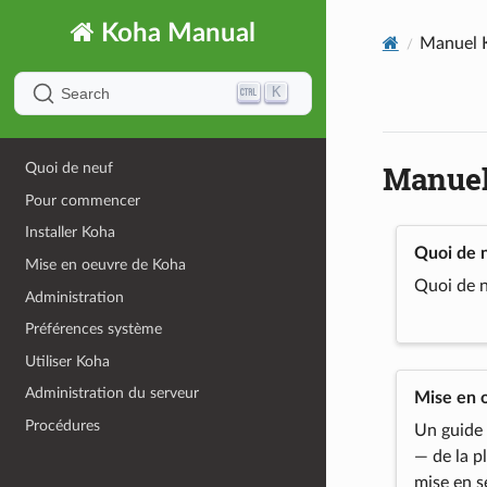
Koha Manual
Manuel K
K
Search
Manuel
Quoi de neuf
Pour commencer
Installer Koha
Quoi de 
Mise en oeuvre de Koha
Quoi de n
Administration
Préférences système
Utiliser Koha
Administration du serveur
Mise en 
Procédures
Un guide
— de la pl
mise en s