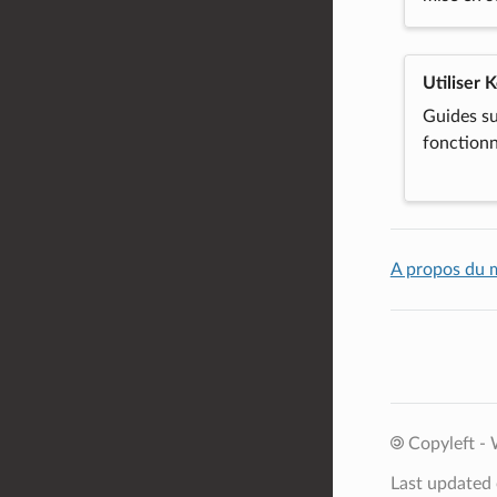
Utiliser 
Guides su
fonctionn
A propos du 
Copyleft - 
Last updated