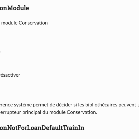
ionModule
le module Conservation
r
Désactiver
rence système permet de décider si les bibliothécaires peuvent u
nterrupteur principal du module Conservation.
ionNotForLoanDefaultTrainIn