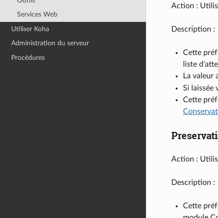
Outils
Action : Util
Services Web
Utiliser Koha
Description :
Administration du serveur
Cette préf
Procédures
liste d’att
La valeur 
Si laissée
Cette préf
Conservat
Preservat
Action : Utili
Description :
Cette préf
module Co