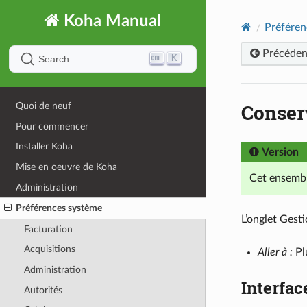
Koha Manual
Préféren
Précéden
K
Search
Conser
Quoi de neuf
Pour commencer
Installer Koha
Version
Mise en oeuvre de Koha
Cet ensembl
Administration
Préférences système
L’onglet Gest
Facturation
Acquisitions
Aller à :
Pl
Administration
Interfac
Autorités