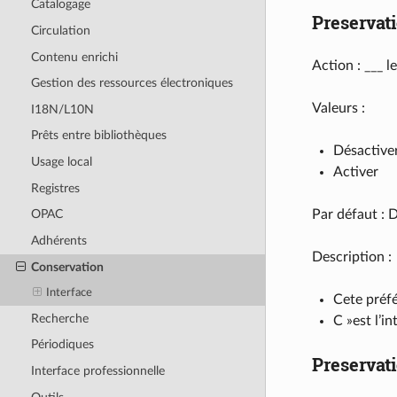
Catalogage
Preservat
Circulation
Contenu enrichi
Action : ___ 
Gestion des ressources électroniques
Valeurs :
I18N/L10N
Prêts entre bibliothèques
Désactive
Usage local
Activer
Registres
Par défaut : 
OPAC
Adhérents
Description :
Conservation
Interface
Cete préfé
Recherche
C »est l’i
Périodiques
Preservat
Interface professionnelle