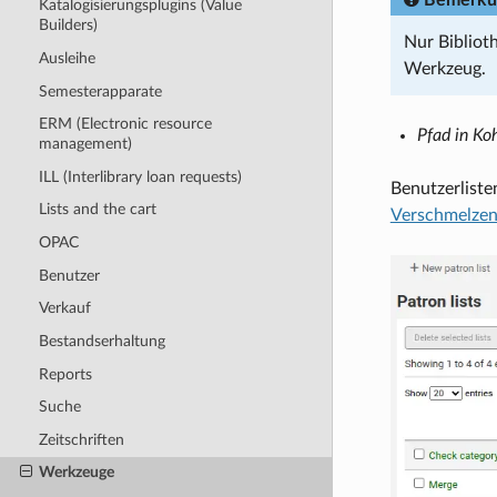
Katalogisierungsplugins (Value
Builders)
Nur Bibliot
Ausleihe
Werkzeug.
Semesterapparate
ERM (Electronic resource
Pfad in Ko
management)
ILL (Interlibrary loan requests)
Benutzerliste
Lists and the cart
Verschmelzen
OPAC
Benutzer
Verkauf
Bestandserhaltung
Reports
Suche
Zeitschriften
Werkzeuge