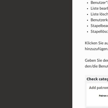
Benutzer*
Liste bear
Liste lösc
Benutzerka
Stapelbear
Stapellös
Klicken Sie a
hinzuzufügen
Geben Sie den
den/die Benut