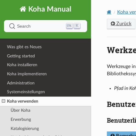
Koha Manual
Koha ve
Zurück
K
Search
Werkz
Was gibt es Neues
Getting started
Koha installieren
Werkzeuge in
Bibliothekssy
Koha implementieren
Administration
Pfad in Ko
Systemeinstellungen
Koha verwenden
Benutze
Über Koha
Benutzerl
Erwerbung
Katalogisierung
Bemerku