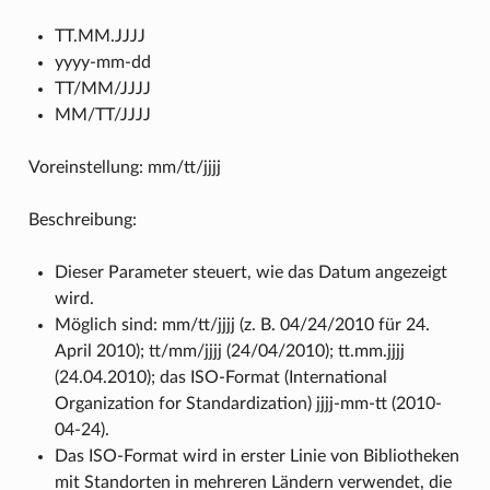
TT.MM.JJJJ
yyyy-mm-dd
TT/MM/JJJJ
MM/TT/JJJJ
Voreinstellung: mm/tt/jjjj
Beschreibung:
Dieser Parameter steuert, wie das Datum angezeigt
wird.
Möglich sind: mm/tt/jjjj (z. B. 04/24/2010 für 24.
April 2010); tt/mm/jjjj (24/04/2010); tt.mm.jjjj
(24.04.2010); das ISO-Format (International
Organization for Standardization) jjjj-mm-tt (2010-
04-24).
Das ISO-Format wird in erster Linie von Bibliotheken
mit Standorten in mehreren Ländern verwendet, die