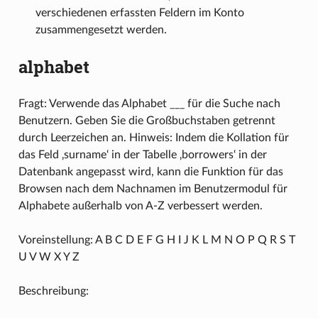
verschiedenen erfassten Feldern im Konto
zusammengesetzt werden.
alphabet
Fragt: Verwende das Alphabet ___ für die Suche nach
Benutzern. Geben Sie die Großbuchstaben getrennt
durch Leerzeichen an. Hinweis: Indem die Kollation für
das Feld ‚surname‘ in der Tabelle ‚borrowers‘ in der
Datenbank angepasst wird, kann die Funktion für das
Browsen nach dem Nachnamen im Benutzermodul für
Alphabete außerhalb von A-Z verbessert werden.
Voreinstellung: A B C D E F G H I J K L M N O P Q R S T
U V W X Y Z
Beschreibung: