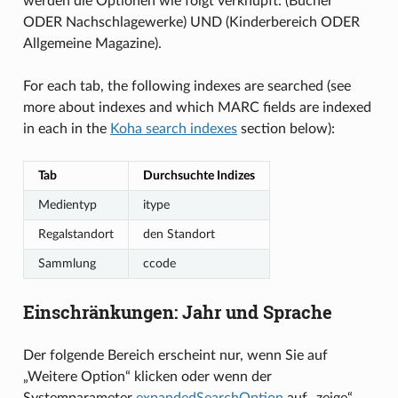
werden die Optionen wie folgt verknüpft: (Bücher
ODER Nachschlagewerke) UND (Kinderbereich ODER
Allgemeine Magazine).
For each tab, the following indexes are searched (see
more about indexes and which MARC fields are indexed
in each in the
Koha search indexes
section below):
Tab
Durchsuchte Indizes
Medientyp
itype
Regalstandort
den Standort
Sammlung
ccode
Einschränkungen: Jahr und Sprache
Der folgende Bereich erscheint nur, wenn Sie auf
„Weitere Option“ klicken oder wenn der
Systemparameter
expandedSearchOption
auf „zeige“