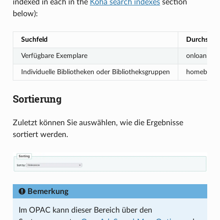
indexed in each in the
Koha search indexes
section
below):
Suchfeld
Durchsucht
Verfügbare Exemplare
onloan
Individuelle Bibliotheken oder Bibliotheksgruppen
homebranc
Sortierung
Zuletzt können Sie auswählen, wie die Ergebnisse
sortiert werden.
Bemerkung
Im OPAC kann dieser Bereich über den