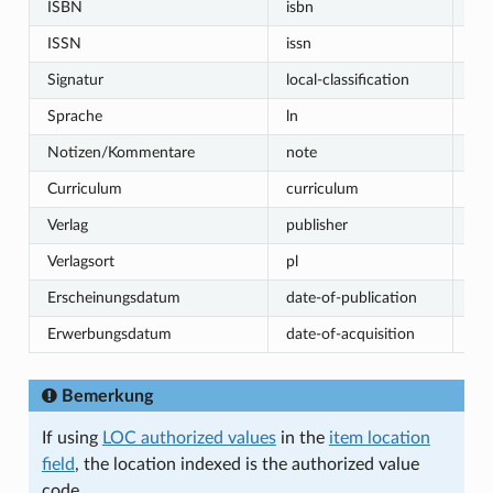
ISBN
isbn
isb
ISSN
issn
Nu
Signatur
local-classification
St
Sprache
ln
St
Notizen/Kommentare
note
St
Curriculum
curriculum
St
Verlag
publisher
St
Verlagsort
pl
St
Erscheinungsdatum
date-of-publication
Da
Erwerbungsdatum
date-of-acquisition
Da
Bemerkung
If using
LOC authorized values
in the
item location
field
, the location indexed is the authorized value
code.