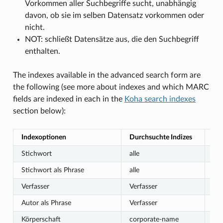
Vorkommen aller Suchbegriffe sucht, unabhängig
davon, ob sie im selben Datensatz vorkommen oder
nicht.
NOT: schließt Datensätze aus, die den Suchbegriff
enthalten.
The indexes available in the advanced search form are
the following (see more about indexes and which MARC
fields are indexed in each in the
Koha search indexes
section below):
Indexoptionen
Durchsuchte Indizes
Su
Stichwort
alle
St
Stichwort als Phrase
alle
exa
Verfasser
Verfasser
St
Autor als Phrase
Verfasser
exa
Körperschaft
corporate-name
St