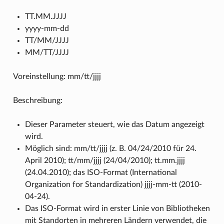
TT.MM.JJJJ
yyyy-mm-dd
TT/MM/JJJJ
MM/TT/JJJJ
Voreinstellung: mm/tt/jjjj
Beschreibung:
Dieser Parameter steuert, wie das Datum angezeigt
wird.
Möglich sind: mm/tt/jjjj (z. B. 04/24/2010 für 24.
April 2010); tt/mm/jjjj (24/04/2010); tt.mm.jjjj
(24.04.2010); das ISO-Format (International
Organization for Standardization) jjjj-mm-tt (2010-
04-24).
Das ISO-Format wird in erster Linie von Bibliotheken
mit Standorten in mehreren Ländern verwendet, die