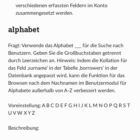
verschiedenen erfassten Feldern im Konto
zusammengesetzt werden.
alphabet
Fragt: Verwende das Alphabet ___ für die Suche nach
Benutzern. Geben Sie die Großbuchstaben getrennt
durch Leerzeichen an. Hinweis: Indem die Kollation für
das Feld ‚surname‘ in der Tabelle ‚borrowers‘ in der
Datenbank angepasst wird, kann die Funktion für das
Browsen nach dem Nachnamen im Benutzermodul für
Alphabete außerhalb von A-Z verbessert werden.
Voreinstellung: A B C D E F G H I J K L M N O P Q R S T
U V W X Y Z
Beschreibung: