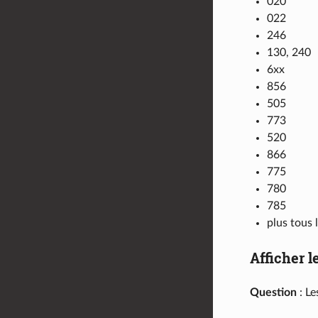
020
022
246
130, 240
6xx
856
505
773
520
866
775
780
785
plus tous 
Afficher l
Question
: Le