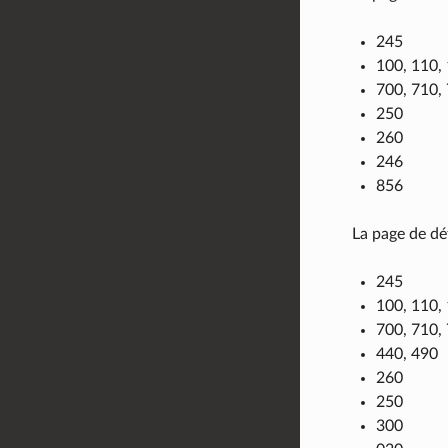
245
100, 110,
700, 710,
250
260
246
856
La page de dét
245
100, 110,
700, 710,
440, 490
260
250
300