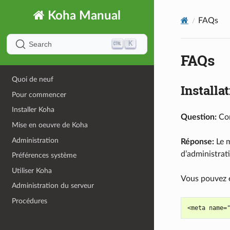
Koha Manual
FAQs
K
Search
FAQs
Quoi de neuf
Installa
Pour commencer
Installer Koha
Question:
Com
Mise en oeuvre de Koha
Administration
Réponse:
Le m
d’administrat
Préférences système
Utiliser Koha
Vous pouvez é
Administration du serveur
Procédures