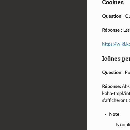
Cookies
Question
: Qu
Réponse :
Les
https://wiki
Icônes pe
Question :
Pui
Réponse:
Abso
koha-tmpl/in
s’afficheront 
Note
N’oubl