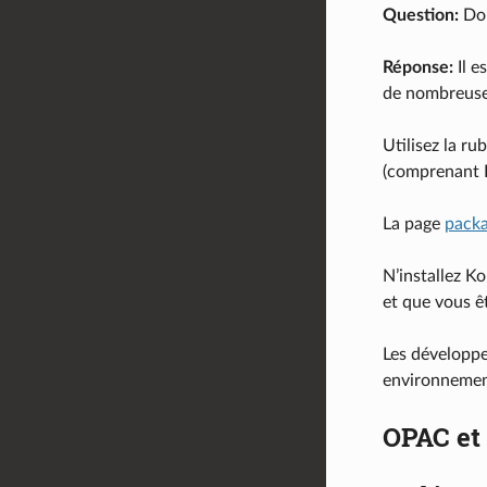
Question:
Doi
Réponse:
Il e
de nombreuse
Utilisez la ru
(comprenant D
La page
pack
N’installez K
et que vous 
Les développe
environnemen
OPAC et 