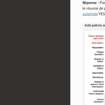
Réponse
: Pas
le résumé de 
autorisée
YES_