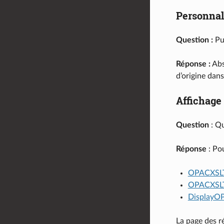
Personnal
Question :
Pui
Réponse :
Abs
d’origine dan
Affichage
Question
: Qu
Réponse
: Po
OPACXSLT
OPACXSLT
DisplayO
La page des r