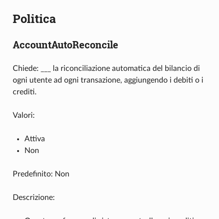
Politica
AccountAutoReconcile
Chiede: ___ la riconciliazione automatica del bilancio di
ogni utente ad ogni transazione, aggiungendo i debiti o i
crediti.
Valori:
Attiva
Non
Predefinito: Non
Descrizione: