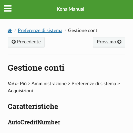
Koha Manual
Preferenze di sistema
Gestione conti
Precedente
Prossimo
Gestione conti
Vai a:
Più > Amministrazione > Preferenze di sistema >
Acquisizioni
Caratteristiche
AutoCreditNumber