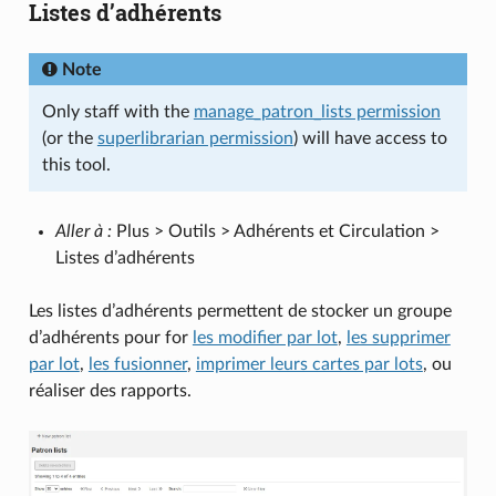
Listes d’adhérents
Note
Only staff with the
manage_patron_lists permission
(or the
superlibrarian permission
) will have access to
this tool.
Aller à :
Plus > Outils > Adhérents et Circulation >
Listes d’adhérents
Les listes d’adhérents permettent de stocker un groupe
d’adhérents pour for
les modifier par lot
,
les supprimer
par lot
,
les fusionner
,
imprimer leurs cartes par lots
, ou
réaliser des rapports.