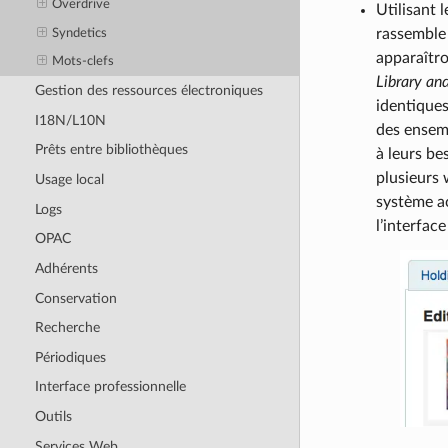
Overdrive
Utilisant 
rassemble 
Syndetics
apparaîtro
Mots-clefs
Library an
Gestion des ressources électroniques
identique
I18N/L10N
des ensemb
Prêts entre bibliothèques
à leurs be
plusieurs 
Usage local
système ac
Logs
l’interfac
OPAC
Adhérents
Conservation
Recherche
Périodiques
Interface professionnelle
Outils
Services Web