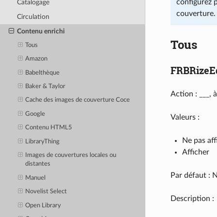
configurez p
Catalogage
couverture.
Circulation
Contenu enrichi
Tous
Tous
Amazon
FRBRizeEd
Babelthèque
Baker & Taylor
Action : ___, 
Cache des images de couverture Coce
Google
Valeurs :
Contenu HTML5
Ne pas aff
LibraryThing
Afficher
Images de couvertures locales ou
distantes
Par défaut : N
Manuel
Novelist Select
Description :
Open Library