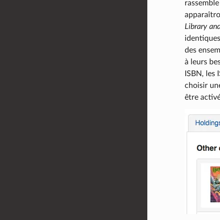
rassemble 
apparaîtro
Library an
identique
des ensemb
à leurs be
ISBN, les 
choisir un
être activ