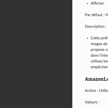
Afficher
Par défaut : N
Description :
Cette préf
images de
propose ce
dans l’int
utilisez l
empêchero
AmazonLo
Action : Utili
Valeurs :