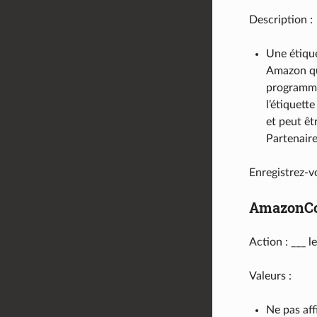
Description :
Une étique
Amazon qua
programme
l’étiquet
et peut êt
Partenair
Enregistrez-v
AmazonCo
Action : ___ l
Valeurs :
Ne pas aff