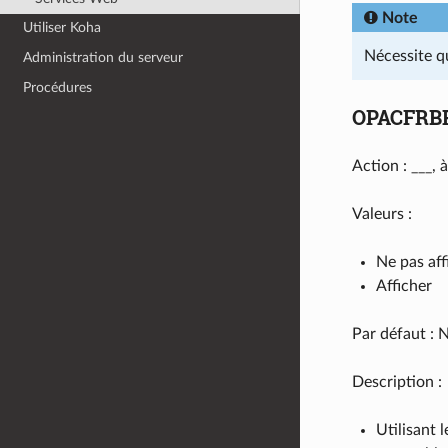
Note
Utiliser Koha
Nécessite q
Administration du serveur
Procédures
OPACFRBR
Action : ___, 
Valeurs :
Ne pas aff
Afficher
Par défaut : N
Description :
Utilisant 