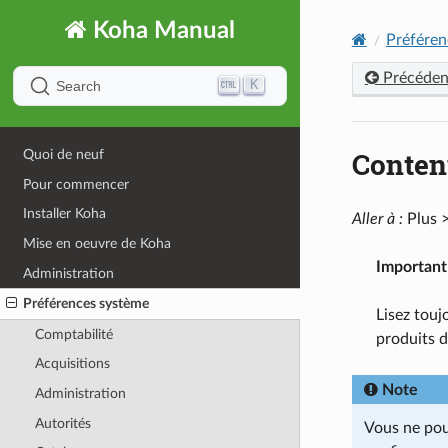
Koha Manual
Préféren
Précéden
K
Search
Conten
Quoi de neuf
Pour commencer
Installer Koha
Aller à :
Plus >
Mise en oeuvre de Koha
Important
Administration
Préférences système
Lisez touj
Comptabilité
produits da
Acquisitions
Note
Administration
Autorités
Vous ne pouv