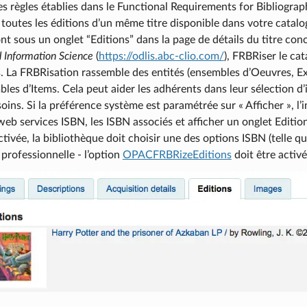
les règles établies dans le Functional Requirements for Bibliograph
toutes les éditions d’un même titre disponible dans votre catalog
nt sous un onglet “Editions” dans la page de détails du titre con
d Information Science
(
https://odlis.abc-clio.com/
), FRBRiser le ca
s. La FRBRisation rassemble des entités (ensembles d’Oeuvres, 
les d’Items. Cela peut aider les adhérents dans leur sélection d’
soins. Si la préférence système est paramétrée sur « Afficher », l
web services ISBN, les ISBN associés et afficher un onglet Edition
tivée, la bibliothèque doit choisir une des options ISBN (telle q
e professionnelle - l’option
OPACFRBRizeEditions
doit être activé