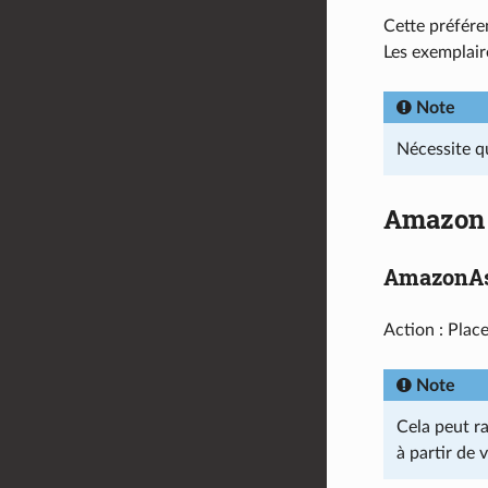
Cette préfére
Les exemplaire
Note
Nécessite q
Amazon
AmazonAs
Action : Place
Note
Cela peut r
à partir de v