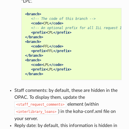
“LPL”.
<branch>
<!-- The code of this branch -->
<code>
CPL
</code>
<!-- An optional prefix for all ILL request IDs 
<prefix>
CPL
</prefix>
</branch>
<branch>
<code>
FFL
</code>
<prefix>
FFL
</prefix>
</branch>
<branch>
<code>
LPL
</code>
<prefix>
LPL
</prefix>
</branch>
Staff comments: by default, these are hidden in the
OPAC. To display them, update the
element (within
<staff_request_comments>
) in the koha-conf.xml file on
<interlibrary_loans>
your server.
Reply date: by default, this information is hidden in