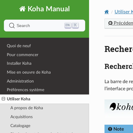
Koha Manual
Utiliser
Précéden
K
Search
Recher
Quoi de neuf
Pour commencer
Installer Koha
Recherc
Mise en oeuvre de Koha
Administration
La barre de r
l’interface pr
Préférences système
Utiliser Koha
A propos de Koha
Acquisitions
Catalogage
Note