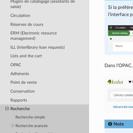
Plugins de catalogage (assistants de
saisie)
Si la préfé
l’interface 
Circulation
Réserves de cours
ERM (Electronic resource
management)
ILL (Interlibrary loan requests)
Lists and the cart
OPAC
Dans l’OPAC, 
Adhérents
Point de vente
Conservation
Rapports
Recherche
Recherche simple
Note
Recherche avancée