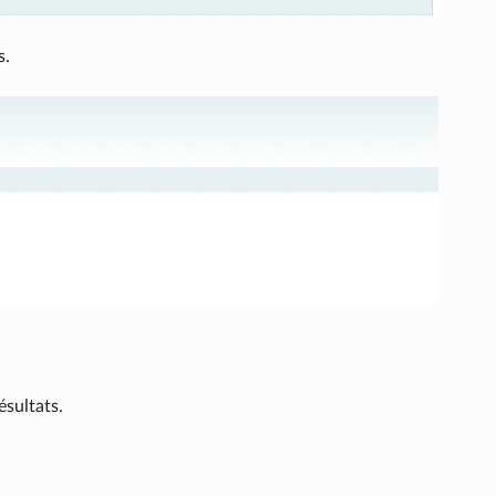
s.
ésultats.