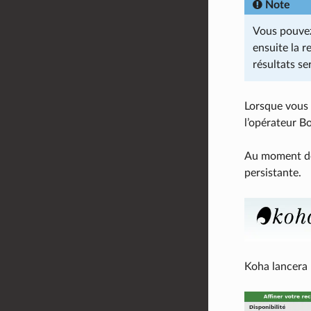
Note
Vous pouvez 
ensuite la 
résultats se
Lorsque vous 
l’opérateur B
Au moment de 
persistante.
Koha lancera 