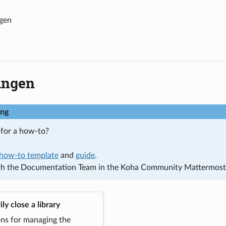
gen
ungen
ng
 for a how-to?
how-to template
and
guide
.
th the Documentation Team in the Koha Community Mattermos
ly close a library
ns for managing the