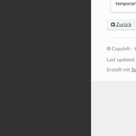
temporary
Zurück
Copyleft - 
Last updated
Erstellt mit
S