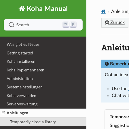
Koha Manual
Anleitun
Zurück
K
Search
Anleit
Was gibt es Neues
Getting started
Koha installieren
Bemerku
Koha implementieren
Got an idea
Administration
Systemeinstellungen
Use the
Chat wi
Koha verwenden
Serververwaltung
Anleitungen
Temporari
Temporarily close a library
Suggestio