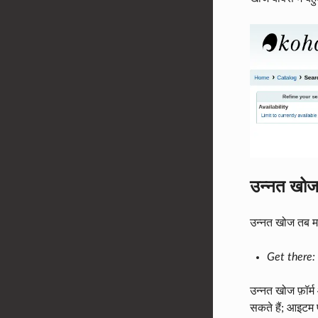
उन्नत खो
उन्नत खोज तब म
Get there:
उन्नत खोज फ़ॉर
सकते हैं; आइटम प