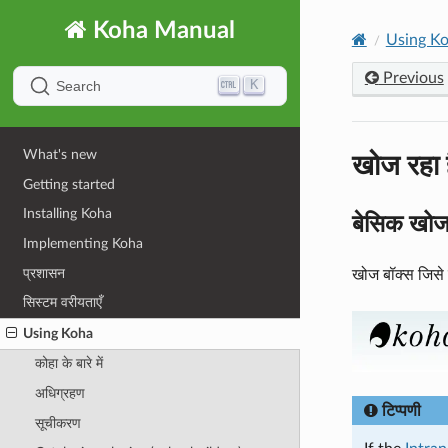
Koha Manual
Using K
Previous
K
Search
खोज रहा 
What's new
Getting started
Installing Koha
बेसिक खो
Implementing Koha
प्रशासन
खोज बॉक्स जिसे ला
सिस्टम वरीयताएँ
Using Koha
कोहा के बारे में
अधिग्रहण
टिप्पणी
सूचीकरण