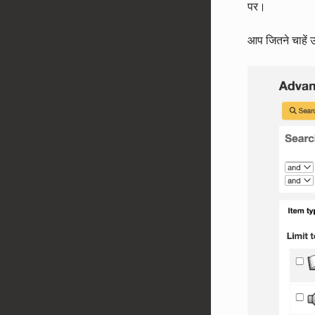
पर।
आप जितने चाहें 