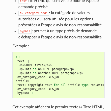
: le HTML qui sera visible pour le type de
text
demande précisé.
: la catégorie de valeurs
av_category_code
autorisées qui sera utilisée pour les options
présentées à l’étape d’avis de non-responsabilité.
: permet à un type précis de demande
bypass
d’échapper à l’étape d’avis de non-responsabilité.
Exemple :
all
:
text
:
|
<
h2
>
HTML
title
</
h2
>
<
p
>
This
is
an
HTML
paragraph
</
p
>
<
p
>
This
is
another
HTML
paragraph
</
p
>
av_category_code
:
YES_NO
article
:
text
:
copyright
text
for
all
article
type
requests
av_category_code
:
YES_NO
bypass
:
1
Cet exemple affichera le premier texte (« Titre HTML,