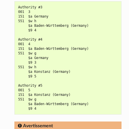
Authority #3

001  3

151  $a Germany

551  $w h

     $a Baden-Württemberg (Germany)

     $9 4

Authority #4

001  4

151  $a Baden-Württemberg (Germany)

551  $w g

     $a Germany

     $9 3

551  $w h

     $a Konstanz (Germany)

     $9 5

Authority #5

001  5

151  $a Konstanz (Germany)

551  $w g

     $a Baden-Württemberg (Germany)

Avertissement