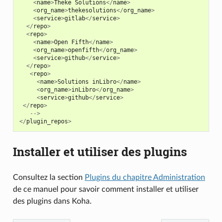
<
name
>
Theke
Solutions
</
name
>
<
org_name
>
thekesolutions
</
org_name
>
<
service
>
gitlab
</
service
>
</
repo
>
<
repo
>
<
name
>
Open
Fifth
</
name
>
<
org_name
>
openfifth
</
org_name
>
<
service
>
github
</
service
>
</
repo
>
<
repo
>
<
name
>
Solutions
inLibro
</
name
>
<
org_name
>
inLibro
</
org_name
>
<
service
>
github
</
service
>
</
repo
>
-->
</
plugin_repos
>
Installer et utiliser des plugins
Consultez la section
Plugins du chapitre Administration
de ce manuel pour savoir comment installer et utiliser
des plugins dans Koha.