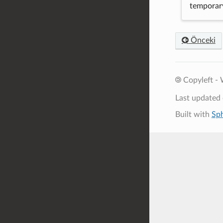
temporary
Önceki
Copyleft - 
Last updated
Built with
Sp