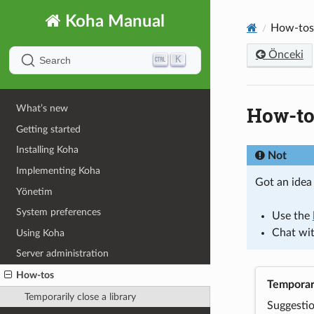
Koha Manual
How-tos
Önceki
K
Search
How-to
What’s new
Getting started
Installing Koha
Not
Implementing Koha
Got an idea
Yönetim
System preferences
Use the
Chat wi
Using Koha
Server administration
How-tos
Temporari
Temporarily close a library
Suggestio