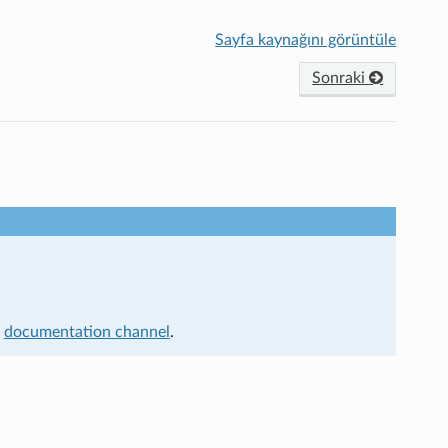
Sayfa kaynağını görüntüle
Sonraki
t
documentation channel
.