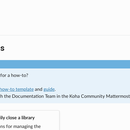
s
 for a how-to?
how-to template
and
guide
.
th the Documentation Team in the Koha Community Mattermos
ly close a library
ns for managing the