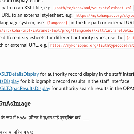
ustom display, either:
 path to an XSLT file, e.g.
/path/to/koha/and/your/stylesheet.xsl
 URL to an external stylesheet, e.g.
https://mykohaopac.org/styl
-language system, use
in the file path or external URL
{langcode}
a/src/koha-tmpl/intranet-tmpl/prog/{langcode}/xslt/intranetDetai
e different stylesheets for different authority types, use the
{au
ath or external URL, e.g.
https://mykohaopac.org/{authtypecode}/st
XSLTDetailsDisplay
for authority record display in the staff inter
tsDisplay
for bibliographic record results in the staff interface
XSLTOpacResultsDisplay
for authority search results in the OPA
56uAsImage
के रूप में 856u फ़ील्ड में यूआरआई प्रदर्शित करें: ___
िवरण या परिणाम पृष्ठ