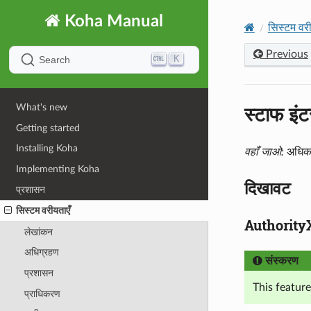
Koha Manual
सिस्टम वरी
Previous
K
Search
स्टाफ इं
What's new
Getting started
Installing Koha
वहाँ जाओ:
अधिक 
Implementing Koha
दिखावट
प्रशासन
सिस्टम वरीयताएँ
Authority
लेखांकन
अधिग्रहण
संस्करण
प्रशासन
This feature
प्राधिकरण