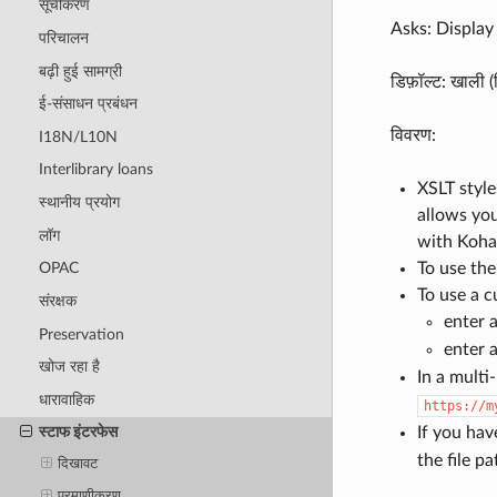
सूचीकरण
Asks: Display 
परिचालन
बढ़ी हुई सामग्री
डिफ़ॉल्ट: खाली (
ई-संसाधन प्रबंधन
विवरण:
I18N/L10N
Interlibrary loans
XSLT style
स्थानीय प्रयोग
allows you
लॉग
with Koha 
To use the
OPAC
To use a c
संरक्षक
enter a
Preservation
enter a
खोज रहा है
In a multi
धारावाहिक
https://m
If you hav
स्टाफ इंटरफेस
the file p
दिखावट
प्रमाणीकरण