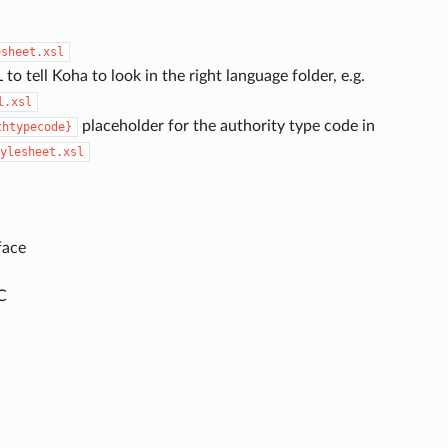
esheet.xsl
 to tell Koha to look in the right language folder, e.g.
l.xsl
placeholder for the authority type code in
thtypecode}
ylesheet.xsl
face
C