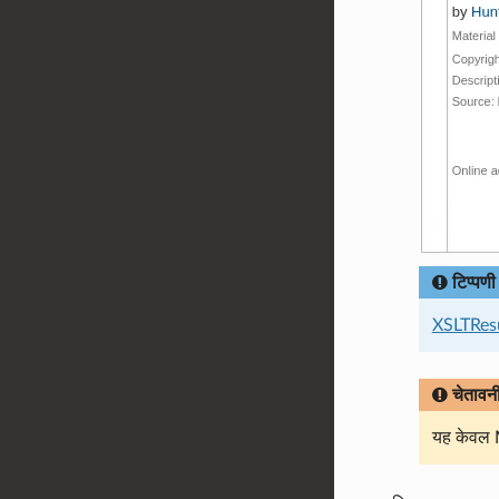
टिप्पणी
XSLTRes
चेतावन
यह केवल 