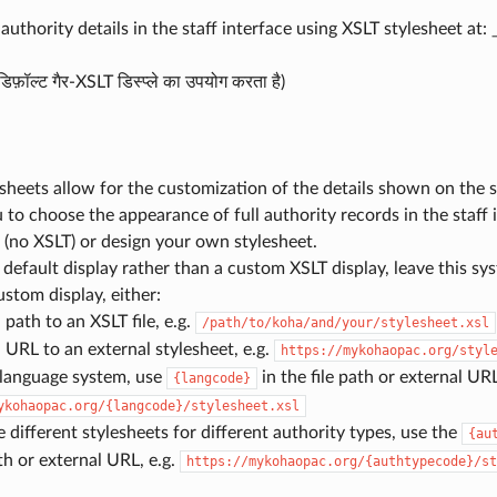
authority details in the staff interface using XSLT stylesheet at: 
डिफ़ॉल्ट गैर-XSLT डिस्प्ले का उपयोग करता है)
sheets allow for the customization of the details shown on the
 to choose the appearance of full authority records in the staff 
(no XSLT) or design your own stylesheet.
 default display rather than a custom XSLT display, leave this s
ustom display, either:
 path to an XSLT file, e.g.
/path/to/koha/and/your/stylesheet.xsl
 URL to an external stylesheet, e.g.
https://mykohaopac.org/styl
-language system, use
in the file path or external URL
{langcode}
ykohaopac.org/{langcode}/stylesheet.xsl
e different stylesheets for different authority types, use the
{au
ath or external URL, e.g.
https://mykohaopac.org/{authtypecode}/st