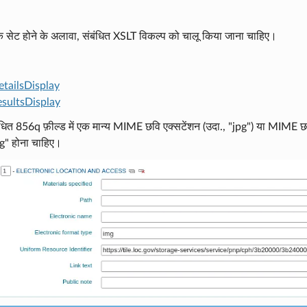
े सेट होने के अलावा, संबंधित XSLT विकल्प को चालू किया जाना चाहिए।
tailsDisplay
sultsDisplay
धित 856q फ़ील्ड में एक मान्य MIME छवि एक्सटेंशन (उदा., "jpg") या MIME छवि प्
g" होना चाहिए।