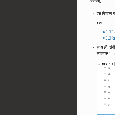
विवरण:
इस विकल्प क
देखें
XSLTDe
XSLTRe
साथ ही, संबं
संकेतक "im