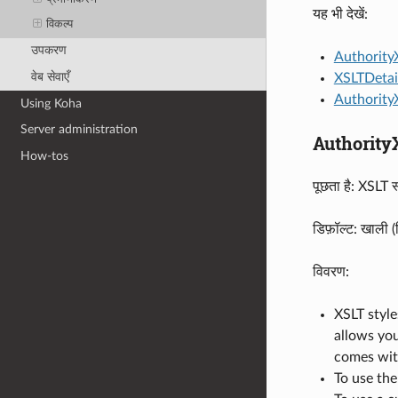
यह भी देखें:
विकल्प
उपकरण
Authority
वेब सेवाएँ
XSLTDetai
Authority
Using Koha
Server administration
Authority
How-tos
पूछता है: XSLT स
डिफ़ॉल्ट: खाली (
विवरण:
XSLT style
allows you
comes wit
To use the