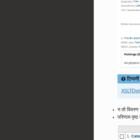
टिप्पणी
XSLTDeta
न तो विवरण य
परिणाम पृष्ठ