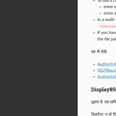
To use a c
enter a
enter a
In a multi
/home/koh
If you hav
the file p
यह भी देखें:
Authority
XSLTResul
Authority
Display8
पूछता है: एक छवि 
डिफ़ॉल्ट: न तो व