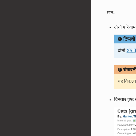
मानः
दोनों परिणाम
टिप्पणी
दोनों
XSLT
चेतावन
यह विकल्
विस्तार पृष्ठ