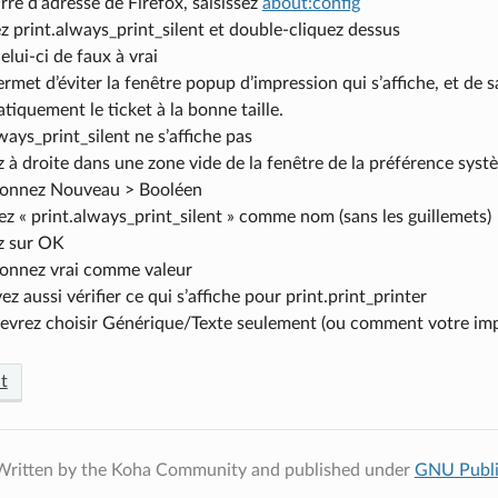
rre d’adresse de Firefox, saisissez
about:config
 print.always_print_silent et double-cliquez dessus
elui-ci de faux à vrai
rmet d’éviter la fenêtre popup d’impression qui s’affiche, et de 
iquement le ticket à la bonne taille.
lways_print_silent ne s’affiche pas
z à droite dans une zone vide de la fenêtre de la préférence syst
ionnez Nouveau > Booléen
sez « print.always_print_silent » comme nom (sans les guillemets)
z sur OK
ionnez vrai comme valeur
z aussi vérifier ce qui s’affiche pour print.print_printer
evrez choisir Générique/Texte seulement (ou comment votre imp
t
Written by the Koha Community and published under
GNU Publi