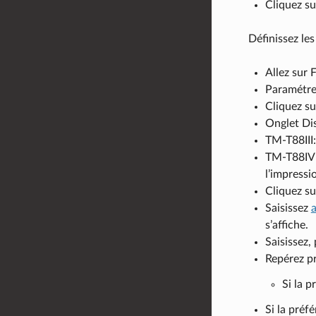
Cliquez s
Définissez les
Allez sur 
Paramétrez
Cliquez su
Onglet Dis
TM-T88III:
TM-T88IV :
l’impressi
Cliquez su
Saisissez
s’affiche.
Saisissez,
Repérez pr
Si la p
Si la préf