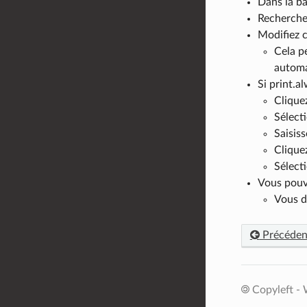
Dans la ba
Recherchez
Modifiez c
Cela pe
automat
Si print.a
Clique
Sélect
Saisis
Clique
Sélect
Vous pouve
Vous d
Précéden
Copyleft - 