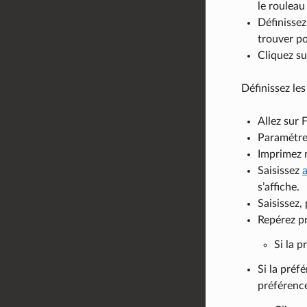
le rouleau
Définissez
trouver p
Cliquez s
Définissez les
Allez sur 
Paramétrez
Imprimez n
Saisissez
s’affiche.
Saisissez,
Repérez pr
Si la p
Si la préf
préférenc