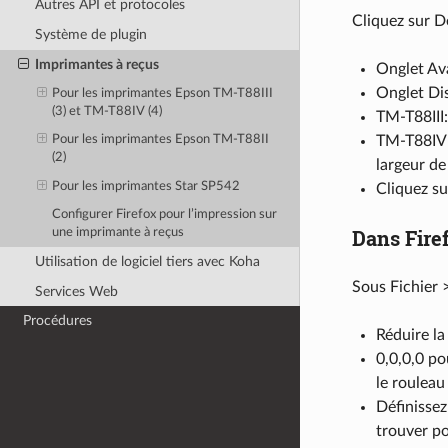
Autres API et protocoles
Cliquez sur D
Système de plugin
Imprimantes à reçus
Onglet Ava
Onglet Dis
Pour les imprimantes Epson TM-T88III
(3) et TM-T88IV (4)
TM-T88III:
TM-T88IV: 
Pour les imprimantes Epson TM-T88II
(2)
largeur de
Pour les imprimantes Star SP542
Cliquez su
Configurer Firefox pour l’impression sur
Dans Fire
une imprimante à reçus
Utilisation de logiciel tiers avec Koha
Sous Fichier 
Services Web
Procédures
Réduire la
0,0,0,0 po
le rouleau
Définissez
trouver p