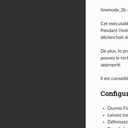
linemode_2k
Cet exécutabl
Pendant l’ins
déclenchait de
De plus, le pr
pouvez le rec
approprié.
Il est conseil
Configur
Ouvrez Fi
Laissez to
Définissez