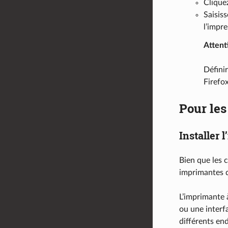
Clique
Saisiss
l’impre
Attent
Défini
Firefox
Pour le
Installer 
Bien que les c
imprimantes d
L’imprimante 
ou une interfa
différents end