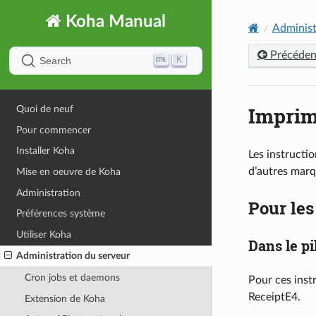
Koha Manual
Administ
Précéden
K
Search
Imprim
Quoi de neuf
Pour commencer
Installer Koha
Les instructi
d’autres marq
Mise en oeuvre de Koha
Administration
Pour les
Préférences système
Utiliser Koha
Dans le pi
Administration du serveur
Cron jobs et daemons
Pour ces inst
ReceiptE4.
Extension de Koha