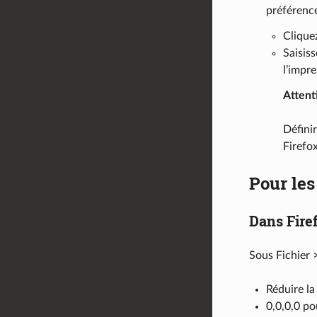
préférenc
Clique
Saisiss
l’impre
Attent
Défini
Firefox
Pour le
Dans Fire
Sous Fichier 
Réduire la
0,0,0,0 po