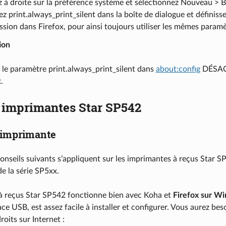
z à droite sur la préférence système et sélectionnez Nouveau > 
ez print.always_print_silent dans la boîte de dialogue et définisse
ssion dans Firefox, pour ainsi toujours utiliser les mêmes paramè
ion
r le paramètre print.always_print_silent dans
about:config
DÉSACT
.
s imprimantes Star SP542
l’imprimante
onseils suivants s’appliquent sur les imprimantes à reçus Star SP
e la série SP5xx.
à reçus Star SP542 fonctionne bien avec Koha et
Firefox sur W
ce USB, est assez facile à installer et configurer. Vous aurez bes
roits sur Internet :