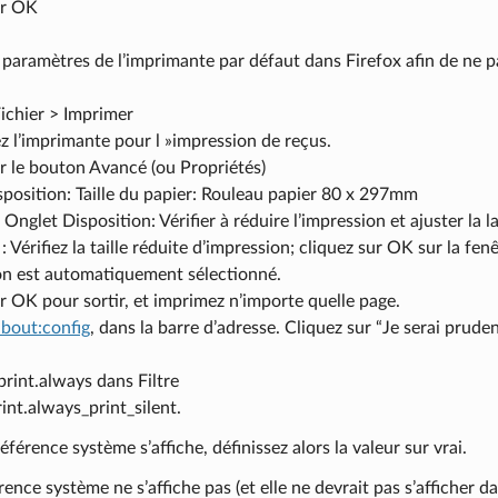
ur OK
 paramètres de l’imprimante par défaut dans Firefox afin de ne pa
Fichier > Imprimer
 l’imprimante pour l »impression de reçus.
r le bouton Avancé (ou Propriétés)
position: Taille du papier: Rouleau papier 80 x 297mm
 Onglet Disposition: Vérifier à réduire l’impression et ajuster la l
 Vérifiez la taille réduite d’impression; cliquez sur OK sur la fen
on est automatiquement sélectionné.
r OK pour sortir, et imprimez n’importe quelle page.
about:config
, dans la barre d’adresse. Cliquez sur “Je serai prude
 print.always dans Filtre
int.always_print_silent.
référence système s’affiche, définissez alors la valeur sur vrai.
érence système ne s’affiche pas (et elle ne devrait pas s’afficher d