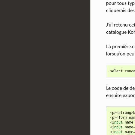
pour tous typ
cliquerais des
J’ai retenu c
catalogue Koha
La première c
lorsqu’on peu
select
conc
Le code de de
ensuite export
<
p
><
strong
>
<
p
><
form
na
<
input
name
<
input
name
<
input
name