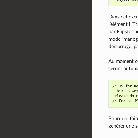
Dans cet exem
l’élément HTM
par Flipster p
mode “manège”
démarrage, pa
Au moment où 
seront automa
/* JS for Ko
 This JS was
 Please do 
Pourquoi faire
générer une se