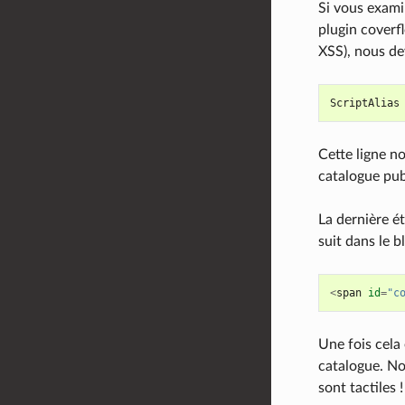
Si vous examin
plugin coverf
XSS), nous de
ScriptAlias
Cette ligne n
catalogue pub
La dernière é
suit dans le 
<
span
id
=
"c
Une fois cela
catalogue. No
sont tactiles !