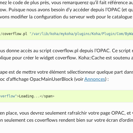
ez le code de plus près, vous remarquerez qu’il fait référence au 
low. Puisque nous avons besoin d’y accéder depuis l’OPAC (et q
vons modifier la configuration du serveur web pour le catalogue p
/
coverflow
.
pl
"/var/lib/koha/mykoha/plugins/Koha/Plugin/Com/ByW
ous donne accès au script coverflow.pl depuis l’OPAC. Ce script 
lique pour créer le widget coverflow. Koha::Cache est soutenu af
tape est de mettre votre élément sélectionneur quelque part dans 
bloc d’affichage OpacMainUserBlock (voir
Annonces
) :
overflow"
>
Loading
...</
span
>
 en place, vous devrez seulement rafraîchir votre page OPAC, et
n seulement ces coverflows rendent bien sur votre écran d’ordina