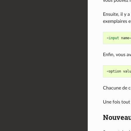
vous pouvez m
Ensuite, il y 
exemplaires e
<
input
name
Enfin, vous a
<
option
val
Chacune de ce
Une fois tout
Nouveau 