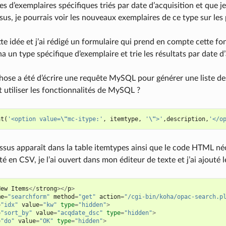
es d’exemplaires spécifiques triés par date d’acquisition et que 
sus, je pourrais voir les nouveaux exemplaires de ce type sur les
ette idée et j’ai rédigé un formulaire qui prend en compte cette f
 un type spécifique d’exemplaire et trie les résultats par date d’
hose a été d’écrire une requête MySQL pour générer une liste des
t utiliser les fonctionnalités de MySQL ?
at
(
'<option value=
\"
mc-itype:'
,
itemtype
,
'
\"
>'
,
description
,
'</o
ssus apparaît dans la table itemtypes ainsi que le code HTML néc
é en CSV, je l’ai ouvert dans mon éditeur de texte et j’ai ajouté l
New
Items
</
strong
></
p
>
me
=
"searchform"
method
=
"get"
action
=
"/cgi-bin/koha/opac-search.p
=
"idx"
value
=
"kw"
type
=
"hidden"
>
=
"sort_by"
value
=
"acqdate_dsc"
type
=
"hidden"
>
=
"do"
value
=
"OK"
type
=
"hidden"
>