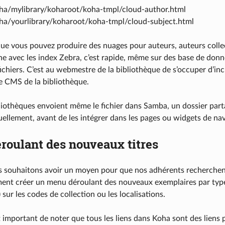
a/mylibrary/koharoot/koha-tmpl/cloud-author.html
a/yourlibrary/koharoot/koha-tmpl/cloud-subject.html
que vous pouvez produire des nuages pour auteurs, auteurs collect
ne avec les index Zebra, c’est rapide, même sur des base de donn
ichiers. C’est au webmestre de la bibliothèque de s’occuper d’inc
le CMS de la bibliothèque.
iothèques envoient même le fichier dans Samba, un dossier parta
uellement, avant de les intégrer dans les pages ou widgets de nav
roulant des nouveaux titres
s souhaitons avoir un moyen pour que nos adhérents recherchen
nt créer un menu déroulant des nouveaux exemplaires par type 
ur les codes de collection ou les localisations.
t important de noter que tous les liens dans Koha sont des liens 