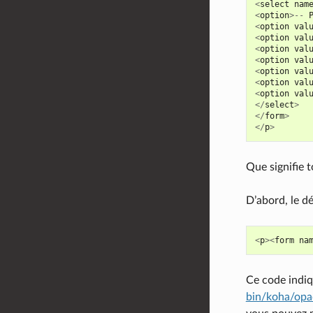
<
select
nam
<
option
>--
<
option
val
<
option
val
<
option
val
<
option
val
<
option
val
<
option
val
<
option
val
</
select
>
</
form
>
</
p
>
Que signifie t
D’abord, le d
<
p
><
form
na
Ce code indiq
bin/koha/opa