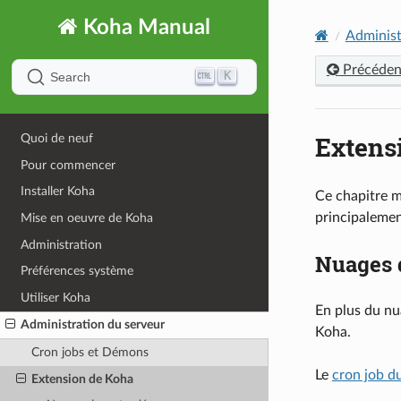
Koha Manual
Administ
Précéden
K
Search
Extens
Quoi de neuf
Pour commencer
Installer Koha
Ce chapitre m
principalemen
Mise en oeuvre de Koha
Administration
Nuages 
Préférences système
Utiliser Koha
En plus du nu
Administration du serveur
Koha.
Cron jobs et Démons
Le
cron job d
Extension de Koha