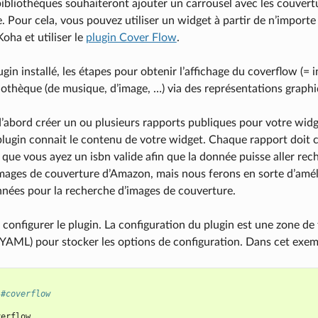
bibliothèques souhaiteront ajouter un carrousel avec les couvertu
e. Pour cela, vous pouvez utiliser un widget à partir de n’import
oha et utiliser le
plugin Cover Flow
.
ugin installé, les étapes pour obtenir l’affichage du coverflow (= 
iothèque (de musique, d’image, …) via des représentations graphiqu
’abord créer un ou plusieurs rapports publiques pour votre widg
lugin connait le contenu de votre widget. Chaque rapport doit con
que vous ayez un isbn valide afin que la donnée puisse aller rech
images de couverture d’Amazon, mais nous ferons en sorte d’amélio
nées pour la recherche d’images de couverture.
a configurer le plugin. La configuration du plugin est une zone de
 YAML) pour stocker les options de configuration. Dans cet exempl
#coverflow
verflow