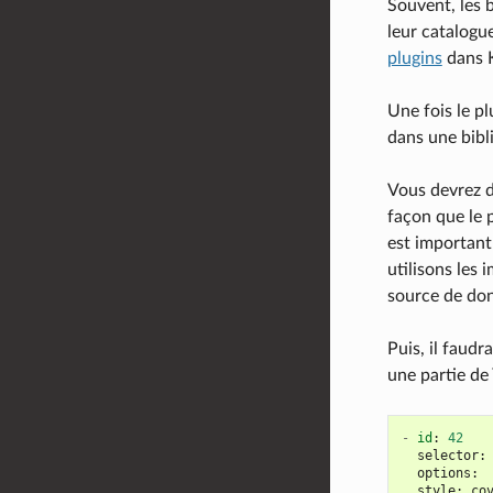
Souvent, les 
leur catalogu
plugins
dans K
Une fois le pl
dans une bibl
Vous devrez d
façon que le p
est important 
utilisons les 
source de don
Puis, il faudr
une partie de
-
id
:
42
selector
:
options
:
style
:
co