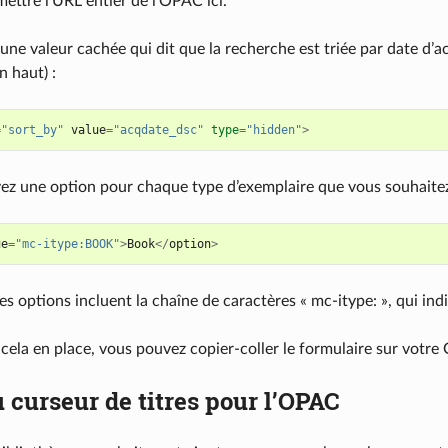
ettre l’URL entier de l’OPAC ici.
a une valeur cachée qui dit que la recherche est triée par date d’
n haut) :
=
"sort_by"
value
=
"acqdate_dsc"
type
=
"hidden"
>
vez une option pour chaque type d’exemplaire que vous souhaite
ue
=
"mc-itype:BOOK"
>
Book
</
option
>
s options incluent la chaîne de caractères « mc-itype: », qui ind
 cela en place, vous pouvez copier-coller le formulaire sur votr
curseur de titres pour l’OPAC