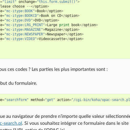
e
=
"limit"
onchange
=
"this.form.submit()"
>
Please
choose
--</
option
>
ue
=
"mc-itype:BOOK"
>
Book
</
option
>
ue
=
"mc-itype:BOOKCD"
>
Book
on
CD
</
option
>
ue
=
"mc-itype:DVD"
>
DVD
</
option
>
ue
=
"mc-itype:LRG_PRINT"
>
Large
print
book
</
option
>
ue
=
"mc-itype:MAGAZINE"
>
Magazine
</
option
>
ue
=
"mc-itype:NEWSPAPER"
>
Newspaper
</
option
>
ue
=
"mc-itype:VIDEO"
>
Videocassette
</
option
>
ous ces codes ? Les parties les plus importantes sont :
ébut du formulaire.
me
=
"searchform"
method
=
"get"
action
=
"/cgi-bin/koha/opac-search.p
ue au navigateur de prendre n’importe quelle valeur sélectionnée 
c-search.pl
. Si vous souhaitez intégrer ce formulaire dans le sit