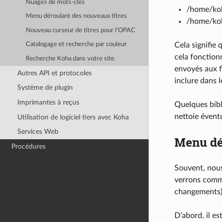
Nuages de mots-clés
/home/koh
Menu déroulant des nouveaux titres
/home/koh
Nouveau curseur de titres pour l’OPAC
Cela signifie 
Catalogage et recherche par couleur
cela fonction
Recherche Koha dans votre site
envoyés aux f
Autres API et protocoles
inclure dans 
Système de plugin
Imprimantes à reçus
Quelques bibl
nettoie évent
Utilisation de logiciel tiers avec Koha
Services Web
Menu dé
Procédures
Souvent, nou
verrons comme
changements) s
D’abord, il es