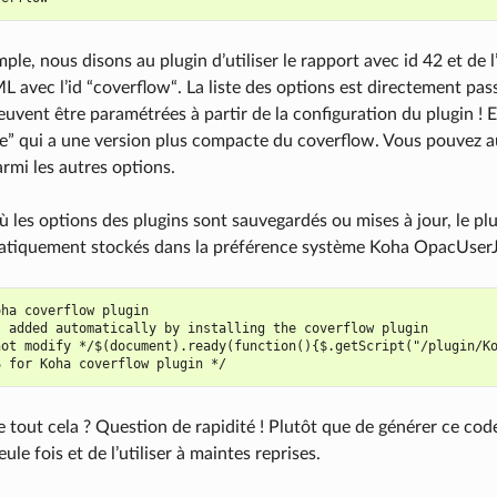
ple, nous disons au plugin d’utiliser le rapport avec id 42 et de 
L avec l’id “coverflow“. La liste des options est directement pas
euvent être paramétrées à partir de la configuration du plugin ! E
 qui a une version plus compacte du coverflow. Vous pouvez aus
rmi les autres options.
les options des plugins sont sauvegardés ou mises à jour, le pl
tiquement stockés dans la préférence système Koha OpacUserJS.
ha coverflow plugin

 added automatically by installing the coverflow plugin

not modify */$(document).ready(function(){$.getScript("/plugin/K
 tout cela ? Question de rapidité ! Plutôt que de générer ce code 
ule fois et de l’utiliser à maintes reprises.