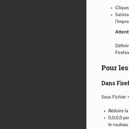
Clique
Saisiss
l’impre
Attent
Défini
Firefox
Pour le
Dans Fire
Sous Fichier 
Réduire la
0,0,0,0 po
le rouleau