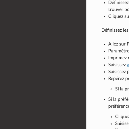
Définissez
trouver p
Cliquez s
Définissez les
Allez sur 
Paramétrez
Imprimez n
Saisissez
Saisissez 
Repérez pr
Si la p
Si la préf
préférenc
Clique
Saisiss