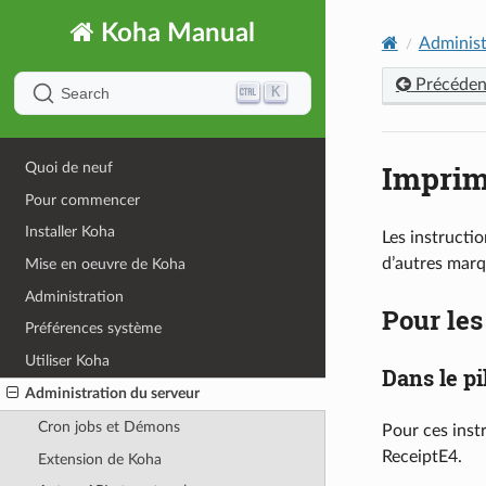
Koha Manual
Administ
Précéden
K
Search
Imprim
Quoi de neuf
Pour commencer
Installer Koha
Les instructi
d’autres marq
Mise en oeuvre de Koha
Administration
Pour les
Préférences système
Utiliser Koha
Dans le pi
Administration du serveur
Cron jobs et Démons
Pour ces inst
ReceiptE4.
Extension de Koha