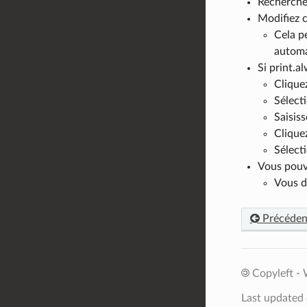
Recherchez
Modifiez c
Cela pe
automat
Si print.a
Clique
Sélect
Saisis
Clique
Sélect
Vous pouve
Vous d
Précéden
Copyleft - 
Last updated