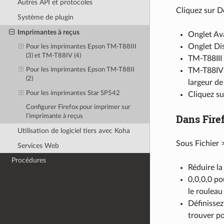
Autres API et protocoles
Cliquez sur D
Système de plugin
Imprimantes à reçus
Onglet Ava
Onglet Dis
Pour les imprimantes Epson TM-T88III
(3) et TM-T88IV (4)
TM-T88III 
TM-T88IV :
Pour les imprimantes Epson TM-T88II
(2)
largeur de
Pour les imprimantes Star SP542
Cliquez su
Configurer Firefox pour imprimer sur
Dans Fire
l’imprimante à reçus
Utilisation de logiciel tiers avec Koha
Sous Fichier 
Services Web
Procédures
Réduire la
0,0,0,0 po
le rouleau
Définissez
trouver p