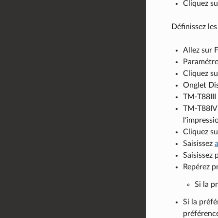
Cliquez s
Définissez les
Allez sur 
Paramétrez
Cliquez su
Onglet Dis
TM-T88III 
TM-T88IV :
l’impressi
Cliquez su
Saisissez
Saisissez 
Repérez pr
Si la p
Si la préf
préférenc