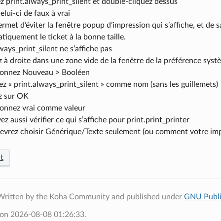
 print.always_print_silent et double-cliquez dessus
elui-ci de faux à vrai
rmet d’éviter la fenêtre popup d’impression qui s’affiche, et de 
iquement le ticket à la bonne taille.
lways_print_silent ne s’affiche pas
z à droite dans une zone vide de la fenêtre de la préférence syst
ionnez Nouveau > Booléen
sez « print.always_print_silent » comme nom (sans les guillemets)
z sur OK
ionnez vrai comme valeur
z aussi vérifier ce qui s’affiche pour print.print_printer
evrez choisir Générique/Texte seulement (ou comment votre imp
t
Written by the Koha Community and published under
GNU Publi
 on 2026-08-08 01:26:33.