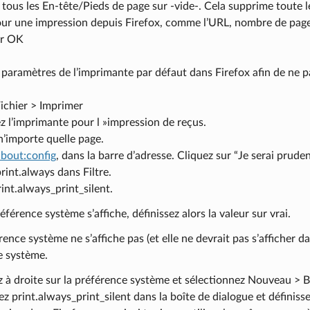
 tous les En-tête/Pieds de page sur -vide-. Cela supprime toute l
our une impression depuis Firefox, comme l’URL, nombre de pag
ur OK
 paramètres de l’imprimante par défaut dans Firefox afin de ne pa
Fichier > Imprimer
 l’imprimante pour l »impression de reçus.
’importe quelle page.
about:config
, dans la barre d’adresse. Cliquez sur “Je serai prudent
print.always dans Filtre.
int.always_print_silent.
référence système s’affiche, définissez alors la valeur sur vrai.
érence système ne s’affiche pas (et elle ne devrait pas s’afficher d
e système.
z à droite sur la préférence système et sélectionnez Nouveau > 
ez print.always_print_silent dans la boîte de dialogue et définisse