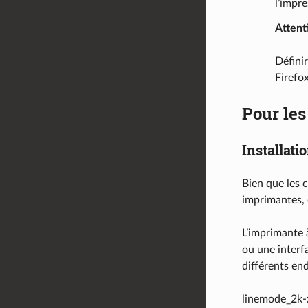
l’impre
Attent
Défini
Firefox
Pour le
Installati
Bien que les c
imprimantes, 
L’imprimante 
ou une interfa
différents end
linemode_2k