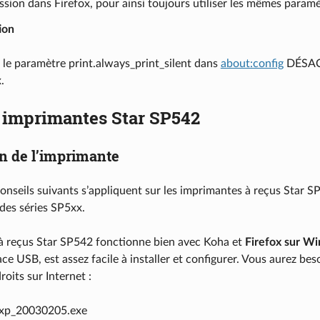
ssion dans Firefox, pour ainsi toujours utiliser les mêmes paramè
ion
r le paramètre print.always_print_silent dans
about:config
DÉSACT
.
s imprimantes Star SP542
on de l’imprimante
onseils suivants s’appliquent sur les imprimantes à reçus Star SP
des séries SP5xx.
à reçus Star SP542 fonctionne bien avec Koha et
Firefox sur W
ce USB, est assez facile à installer et configurer. Vous aurez bes
roits sur Internet :
-xp_20030205.exe