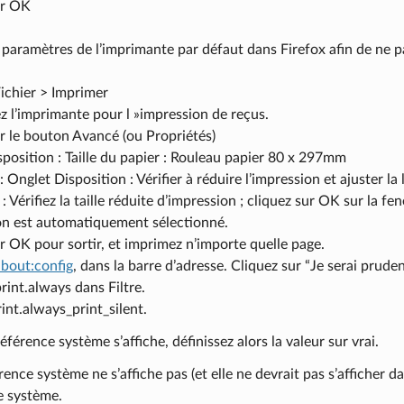
ur OK
 paramètres de l’imprimante par défaut dans Firefox afin de ne pa
Fichier > Imprimer
 l’imprimante pour l »impression de reçus.
r le bouton Avancé (ou Propriétés)
position : Taille du papier : Rouleau papier 80 x 297mm
: Onglet Disposition : Vérifier à réduire l’impression et ajuster la
 Vérifiez la taille réduite d’impression ; cliquez sur OK sur la fe
on est automatiquement sélectionné.
r OK pour sortir, et imprimez n’importe quelle page.
about:config
, dans la barre d’adresse. Cliquez sur “Je serai prudent
print.always dans Filtre.
int.always_print_silent.
référence système s’affiche, définissez alors la valeur sur vrai.
érence système ne s’affiche pas (et elle ne devrait pas s’afficher d
e système.