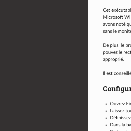
Cet exécutable
Microsoft Win
avons noté qu
sans le monit
De plus, le pr
pouvez le rect
approprié.
Il est conseil
Configur
Ouvrez Fi
Laissez to
Définissez
Dans la ba