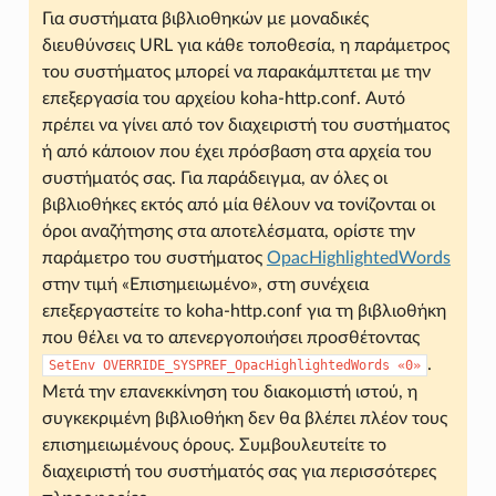
Για συστήματα βιβλιοθηκών με μοναδικές
διευθύνσεις URL για κάθε τοποθεσία, η παράμετρος
του συστήματος μπορεί να παρακάμπτεται με την
επεξεργασία του αρχείου koha-http.conf. Αυτό
πρέπει να γίνει από τον διαχειριστή του συστήματος
ή από κάποιον που έχει πρόσβαση στα αρχεία του
συστήματός σας. Για παράδειγμα, αν όλες οι
βιβλιοθήκες εκτός από μία θέλουν να τονίζονται οι
όροι αναζήτησης στα αποτελέσματα, ορίστε την
παράμετρο του συστήματος
OpacHighlightedWords
στην τιμή «Επισημειωμένο», στη συνέχεια
επεξεργαστείτε το koha-http.conf για τη βιβλιοθήκη
που θέλει να το απενεργοποιήσει προσθέτοντας
.
SetEnv
OVERRIDE_SYSPREF_OpacHighlightedWords
«0»
Μετά την επανεκκίνηση του διακοµιστή ιστού, η
συγκεκριμένη βιβλιοθήκη δεν θα βλέπει πλέον τους
επισημειωμένους όρους. Συμβουλευτείτε το
διαχειριστή του συστήματός σας για περισσότερες