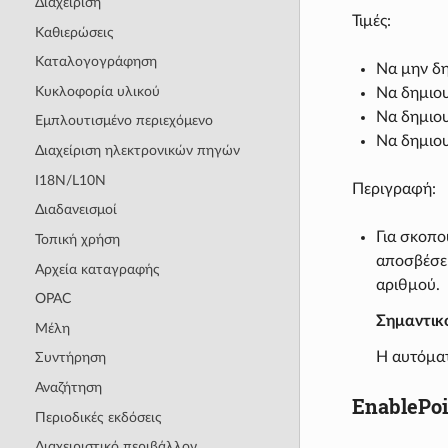
Διαχείριση
Τιμές:
Καθιερώσεις
Καταλογογράφηση
Να μην δη
Κυκλοφορία υλικού
Να δημιου
Να δημιου
Εμπλουτισμένο περιεχόμενο
Να δημιου
Διαχείριση ηλεκτρονικών πηγών
I18N/L10N
Περιγραφή:
Διαδανεισμοί
Για σκοπο
Τοπική χρήση
αποσβέσει
Αρχεία καταγραφής
αριθμού.
OPAC
Σημαντικ
Μέλη
Η αυτόματ
Συντήρηση
Αναζήτηση
EnablePoi
Περιοδικές εκδόσεις
Διαχειριστικό περιβάλλον