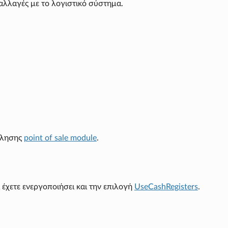
αλλαγές με το λογιστικό σύστημα.
πώλησης
point of sale module
.
έχετε ενεργοποιήσει και την επιλογή
UseCashRegisters
.