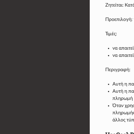
Ζητείται: Κατ
Προεπιλογή: 
Τιμές:
να απαιτε
να απαιτε
Περιγραφή:
Αυτή η πα
Αυτή η πα
πληρωμή
Όταν χρησ
πληρωμής 
άλλος τύ