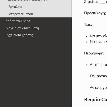
Ζητείται: __
Εργαλεία
Προεπιλογή; 
Υπηρεσίες ιστού
Χρήση του Koha
Τιμές:
Διαχείριση διακομιστή
Εγχειρίδια χρήσης
Να μην εί
Να είναι 
Περιγραφή:
Αυτή η πα
Σημαντικ
Αν ενεργο
RequireCa