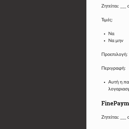
Ζητείται: __
Τιμές:
Να
Να μην
Προεπιλογή:
Περιγραφή:
Αυτή η πα
λογαριασμ
FinePaym
Ζητείται: __