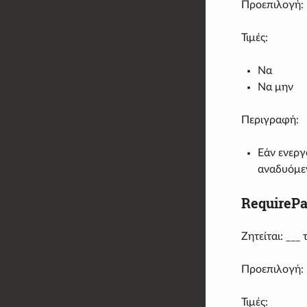
Προεπιλογή:
Τιμές:
Να
Να μην
Περιγραφή:
Εάν ενεργ
αναδυόμεν
RequireP
Ζητείται: __
Προεπιλογή: 
Τιμές: