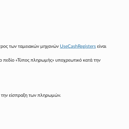
ετρος των ταμειακών μηχανών
UseCashRegisters
είναι
το πεδίο «Τύπος πληρωμής» υποχρεωτικό κατά την
ά την είσπραξη των πληρωμών.