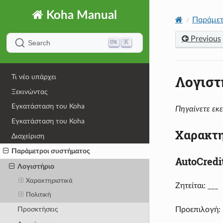
Koha Manual
Παράμετ
Previous
K
Search
Λογιστ
Τι νέο υπάρχει
Ξεκινώντας
Εγκατάσταση του Koha
Πηγαίνετε εκε
Εγκατάσταση του Koha
Χαρακτη
Διαχείριση
Παράμετροι συστήματος
AutoCred
Λογιστήριο
Χαρακτηριστικά
Ζητείται: ___
Πολιτική
Προεπιλογή: 
Προσκτήσεις