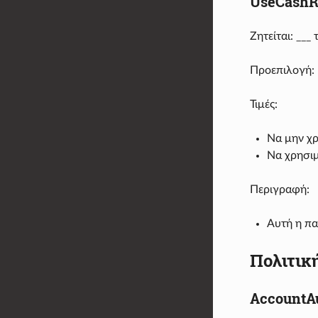
UseCashRe
Ζητείται: __
Προεπιλογή: 
Τιμές:
Να μην χρ
Να χρησιμ
Περιγραφή:
Αυτή η πα
Πολιτικ
AccountA