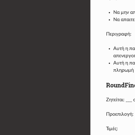
Να μην απ
Να απαιτε
Περιγραφή:
Αυτή η πα
απενεργο
Αυτή η πα
πληρωμή
RoundFin
Ζητείται: __
Προεπιλογή:
Τιμές: