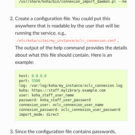
/usr/share/koha/bin/connexion_import_daemon.pl
Create a configuration file. You could put this
anywhere that is readable by the user that will be
running the service, e.g.,
.
/etc/koha/sites/my_instance/oclc_connexion.conf
The output of the help command provides the details
about what this file should contain. Here is an
example:
host
:
0.0.0.0
port
:
5500
log
:
/
var
/
log
/
koha
/
my_instance
/
oclc_connexion
.
log
koha
:
https
:
//
staff
.
mylibrary
.
example
.
com
user
:
koha_staff_user_name
password
:
koha_staff_user_password
connexion_user
:
oclc_connexion_user_name
connexion_password
:
oclc_connexion_user_password
import_mode
:
direct
Since the configuration file contains passwords,