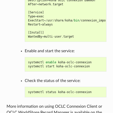
Description
=
Koha
OCLC
Connexion
Daemon
After
=
network
.
target
[
Service
]
Type
=
exec
ExecStart
=/
usr
/
share
/
koha
/
bin
/
connexion_import_d
Restart
=
always
[
Install
]
WantedBy
=
multi
-
user
.
target
Enable and start the service:
systemctl
enable
koha-oclc-connexion

systemctl
start
Check the status of the service:
systemctl
status
More information on using OCLC Connexion Client or
OCLC WorldShare Record Manager is available on the