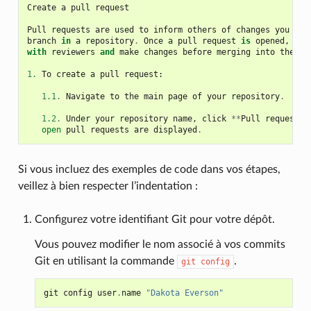
Create
a
pull
request
Pull
requests
are
used
to
inform
others
of
changes
you
hav
branch
in
a
repository
.
Once
a
pull
request
is
opened
,
you
with
reviewers
and
make
changes
before
merging
into
the
ba
1.
To
create
a
pull
request
:
1.1
.
Navigate
to
the
main
page
of
your
repository
.
1.2
.
Under
your
repository
name
,
click
**
Pull
requests
*
open
pull
requests
are
displayed
.
Si vous incluez des exemples de code dans vos étapes,
veillez à bien respecter l’indentation :
Configurez votre identifiant Git pour votre dépôt.
Vous pouvez modifier le nom associé à vos commits
Git en utilisant la commande
.
git
config
git
config
user
.
name
"Dakota Everson"