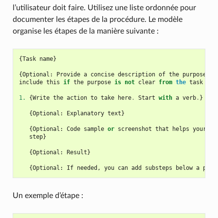
l’utilisateur doit faire. Utilisez une liste ordonnée pour
documenter les étapes de la procédure. Le modèle
organise les étapes de la manière suivante :
{
Task
name
}
{
Optional
:
Provide
a
concise
description
of
the
purpose
of
include
this
if
the
purpose
is
not
clear
from
the
task
tit
1.
{
Write
the
action
to
take
here
.
Start
with
a
verb
.
}
{
Optional
:
Explanatory
text
}
{
Optional
:
Code
sample
or
screenshot
that
helps
your
us
step
}
{
Optional
:
Result
}
{
Optional
:
If
needed
,
you
can
add
substeps
below
a
prim
Un exemple d’étape :