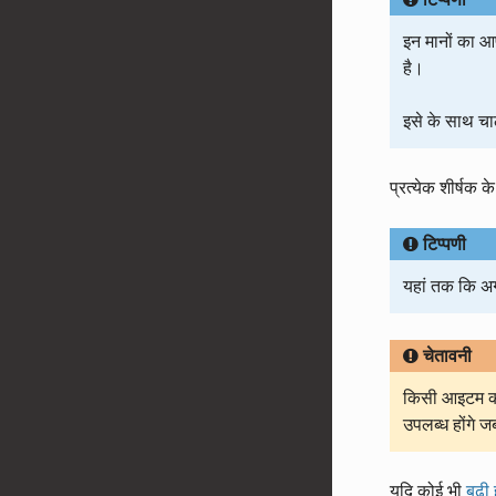
टिप्पणी
इन मानों का आप
है।
इसे के साथ चा
प्रत्येक शीर्षक क
टिप्पणी
यहां तक कि अगर
चेतावनी
किसी आइटम की 
उपलब्ध होंगे ज
यदि कोई भी
बढ़ी