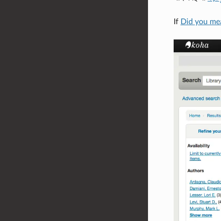
If
Did you me