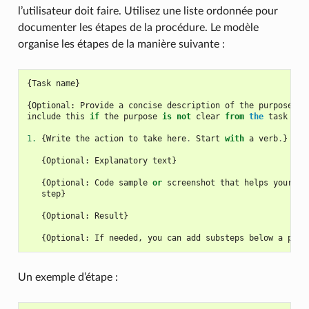
l’utilisateur doit faire. Utilisez une liste ordonnée pour
documenter les étapes de la procédure. Le modèle
organise les étapes de la manière suivante :
{
Task
name
}
{
Optional
:
Provide
a
concise
description
of
the
purpose
of
include
this
if
the
purpose
is
not
clear
from
the
task
tit
1.
{
Write
the
action
to
take
here
.
Start
with
a
verb
.
}
{
Optional
:
Explanatory
text
}
{
Optional
:
Code
sample
or
screenshot
that
helps
your
us
step
}
{
Optional
:
Result
}
{
Optional
:
If
needed
,
you
can
add
substeps
below
a
prim
Un exemple d’étape :