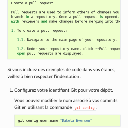
Create
a
pull
request
Pull
requests
are
used
to
inform
others
of
changes
you
hav
branch
in
a
repository
.
Once
a
pull
request
is
opened
,
you
with
reviewers
and
make
changes
before
merging
into
the
ba
1.
To
create
a
pull
request
:
1.1
.
Navigate
to
the
main
page
of
your
repository
.
1.2
.
Under
your
repository
name
,
click
**
Pull
requests
*
open
pull
requests
are
displayed
.
Si vous incluez des exemples de code dans vos étapes,
veillez à bien respecter l’indentation :
Configurez votre identifiant Git pour votre dépôt.
Vous pouvez modifier le nom associé à vos commits
Git en utilisant la commande
.
git
config
git
config
user
.
name
"Dakota Everson"