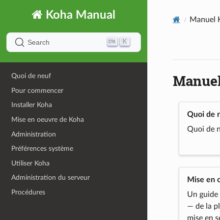
Koha Manual
Manuel K
K
Search
Manuel
Quoi de neuf
Pour commencer
Installer Koha
Quoi de 
Mise en oeuvre de Koha
Quoi de n
Administration
Préférences système
Utiliser Koha
Administration du serveur
Mise en 
Procédures
Un guide
— de la pl
mise en s