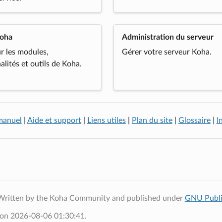
Koha
Administration du serveur
r les modules,
Gérer votre serveur Koha.
alités et outils de Koha.
manuel
|
Aide et support
|
Liens utiles
|
Plan du site
|
Glossaire
|
I
Written by the Koha Community and published under
GNU Publi
 on 2026-08-06 01:30:41.