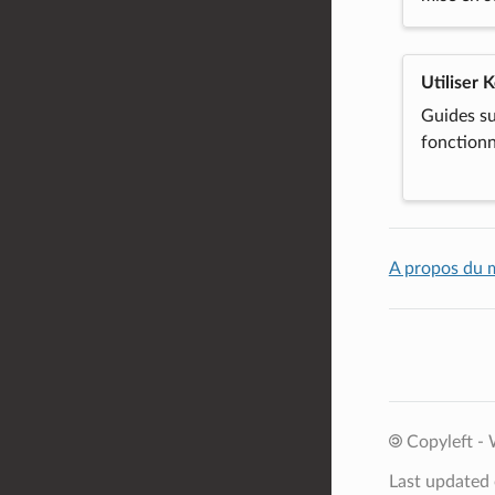
Utiliser 
Guides su
fonctionn
A propos du 
Copyleft - 
Last updated