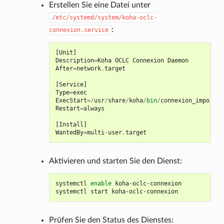
Erstellen Sie eine Datei unter
/etc/systemd/system/koha-oclc-
:
connexion.service
[
Unit
]
Description
=
Koha
OCLC
Connexion
Daemon
After
=
network
.
target
[
Service
]
Type
=
exec
ExecStart
=/
usr
/
share
/
koha
/
bin
/
connexion_import_d
Restart
=
always
[
Install
]
WantedBy
=
multi
-
user
.
target
Aktivieren und starten Sie den Dienst:
systemctl
enable
koha-oclc-connexion

systemctl
start
Prüfen Sie den Status des Dienstes: