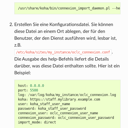
/usr/share/koha/bin/connexion_import_daemon.pl
Erstellen Sie eine Konfigurationsdatei. Sie können
diese Datei an einem Ort ablegen, der für den
Benutzer, der den Dienst ausführen wird, lesbar ist,
z.B.
.
/etc/koha/sites/my_instance/oclc_connexion.conf
Die Ausgabe des help-Befehls liefert die Details
darüber, was diese Datei enthalten sollte. Hier ist ein
Beispiel:
host
:
0.0.0.0
port
:
5500
log
:
/
var
/
log
/
koha
/
my_instance
/
oclc_connexion
.
log
koha
:
https
:
//
staff
.
mylibrary
.
example
.
com
user
:
koha_staff_user_name
password
:
koha_staff_user_password
connexion_user
:
oclc_connexion_user_name
connexion_password
:
oclc_connexion_user_password
import_mode
:
direct