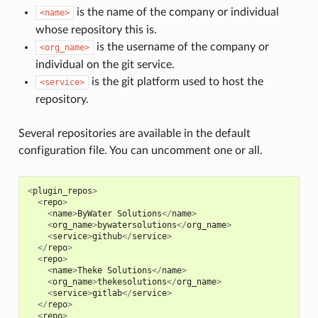
is the name of the company or individual
<name>
whose repository this is.
is the username of the company or
<org_name>
individual on the git service.
is the git platform used to host the
<service>
repository.
Several repositories are available in the default
configuration file. You can uncomment one or all.
<
plugin_repos
>
<
repo
>
<
name
>
ByWater
Solutions
</
name
>
<
org_name
>
bywatersolutions
</
org_name
>
<
service
>
github
</
service
>
</
repo
>
<
repo
>
<
name
>
Theke
Solutions
</
name
>
<
org_name
>
thekesolutions
</
org_name
>
<
service
>
gitlab
</
service
>
</
repo
>
<
repo
>