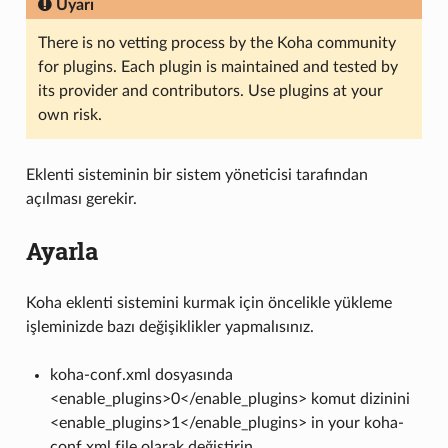
Uyarı
There is no vetting process by the Koha community
for plugins. Each plugin is maintained and tested by
its provider and contributors. Use plugins at your
own risk.
Eklenti sisteminin bir sistem yöneticisi tarafından
açılması gerekir.
Ayarla
Koha eklenti sistemini kurmak için öncelikle yükleme
işleminizde bazı değişiklikler yapmalısınız.
koha-conf.xml dosyasında
<enable_plugins>0</enable_plugins> komut dizinini
<enable_plugins>1</enable_plugins> in your koha-
conf.xml file olarak değiştirin