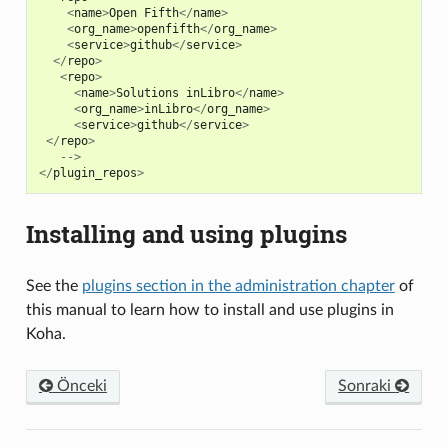
<
name
>
Open
Fifth
</
name
>
<
org_name
>
openfifth
</
org_name
>
<
service
>
github
</
service
>
</
repo
>
<
repo
>
<
name
>
Solutions
inLibro
</
name
>
<
org_name
>
inLibro
</
org_name
>
<
service
>
github
</
service
>
</
repo
>
-->
</
plugin_repos
>
Installing and using plugins
See the
plugins section in the administration chapter
of
this manual to learn how to install and use plugins in
Koha.
Önceki
Sonraki