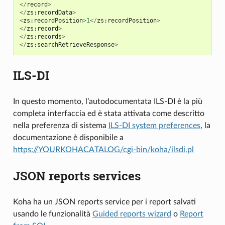
</
record
>
</
zs
:
recordData
>
<
zs
:
recordPosition
>
1
</
zs
:
recordPosition
>
</
zs
:
record
>
</
zs
:
records
>
</
zs
:
searchRetrieveResponse
>
ILS-DI
In questo momento, l’autodocumentata ILS-DI è la più
completa interfaccia ed è stata attivata come descritto
nella preferenza di sistema
ILS-DI system preferences
, la
documentazione è disponibile a
https://YOURKOHACATALOG/cgi-bin/koha/ilsdi.pl
JSON reports services
Koha ha un JSON reports service per i report salvati
usando le funzionalità
Guided reports wizard
o
Report