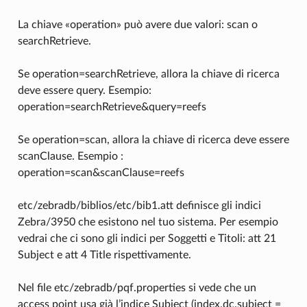
La chiave «operation» può avere due valori: scan o
searchRetrieve.
Se operation=searchRetrieve, allora la chiave di ricerca
deve essere query. Esempio:
operation=searchRetrieve&query=reefs
Se operation=scan, allora la chiave di ricerca deve essere
scanClause. Esempio :
operation=scan&scanClause=reefs
etc/zebradb/biblios/etc/bib1.att definisce gli indici
Zebra/3950 che esistono nel tuo sistema. Per esempio
vedrai che ci sono gli indici per Soggetti e Titoli: att 21
Subject e att 4 Title rispettivamente.
Nel file etc/zebradb/pqf.properties si vede che un
access point usa già l’indice Subject (index.dc.subject =