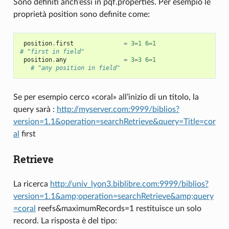
Sono definiti anch’essi in pqf.properties. Per esempio le
proprietà position sono definite come:
position
.
first
=
3
=
1
6
=
1
# "first in field"
position
.
any
=
3
=
3
6
=
1
# "any position in field"
Se per esempio cerco «coral» all’inizio di un titolo, la
query sarà :
http://myserver.com:9999/biblios?
version=1.1&operation=searchRetrieve&query=Title=cor
al
first
Retrieve
La ricerca
http://univ_lyon3.biblibre.com:9999/biblios?
version=1.1&amp;operation=searchRetrieve&amp;query
=coral
reefs&maximumRecords=1 restituisce un solo
record. La risposta è del tipo: