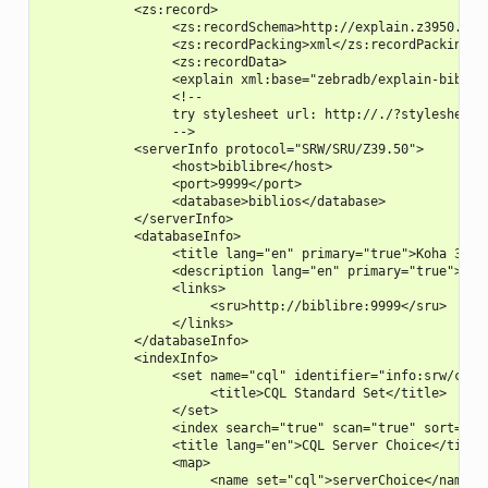
            <zs:record>

                 <zs:recordSchema>http://explain.z3950.org/
                 <zs:recordPacking>xml</zs:recordPacking>

                 <zs:recordData>

                 <explain xml:base="zebradb/explain-biblios
                 <!--

                 try stylesheet url: http://./?stylesheet=d
                 -->

            <serverInfo protocol="SRW/SRU/Z39.50">

                 <host>biblibre</host>

                 <port>9999</port>

                 <database>biblios</database>

            </serverInfo>

            <databaseInfo>

                 <title lang="en" primary="true">Koha 3 Bib
                 <description lang="en" primary="true">Koha
                 <links>

                      <sru>http://biblibre:9999</sru>

                 </links>

            </databaseInfo>

            <indexInfo>

                 <set name="cql" identifier="info:srw/cql-c
                      <title>CQL Standard Set</title>

                 </set>

                 <index search="true" scan="true" sort="fal
                 <title lang="en">CQL Server Choice</title>
                 <map>

                      <name set="cql">serverChoice</name>
