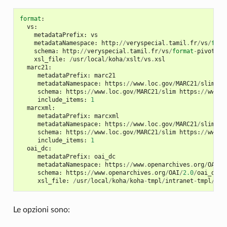
format
:
vs
:
metadataPrefix
:
vs
metadataNamespace
:
http
:
//
veryspecial
.
tamil
.
fr
/
vs
/
form
schema
:
http
:
//
veryspecial
.
tamil
.
fr
/
vs
/
format
-
pivot
/
1.
xsl_file
:
/
usr
/
local
/
koha
/
xslt
/
vs
.
xsl
marc21
:
metadataPrefix
:
marc21
metadataNamespace
:
https
:
//
www
.
loc
.
gov
/
MARC21
/
slim
ht
schema
:
https
:
//
www
.
loc
.
gov
/
MARC21
/
slim
https
:
//
www
.
l
include_items
:
1
marcxml
:
metadataPrefix
:
marcxml
metadataNamespace
:
https
:
//
www
.
loc
.
gov
/
MARC21
/
slim
ht
schema
:
https
:
//
www
.
loc
.
gov
/
MARC21
/
slim
https
:
//
www
.
l
include_items
:
1
oai_dc
:
metadataPrefix
:
oai_dc
metadataNamespace
:
https
:
//
www
.
openarchives
.
org
/
OAI
/
2
schema
:
https
:
//
www
.
openarchives
.
org
/
OAI
/
2.0
/
oai_dc
.
x
xsl_file
:
/
usr
/
local
/
koha
/
koha
-
tmpl
/
intranet
-
tmpl
/
xsl
Le opzioni sono: