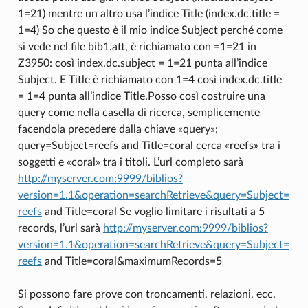
1=21) mentre un altro usa l’indice Title (index.dc.title =
1=4) So che questo è il mio indice Subject perché come
si vede nel file bib1.att, è richiamato con =1=21 in
Z3950: così index.dc.subject = 1=21 punta all’indice
Subject. E Title è richiamato con 1=4 così index.dc.title
= 1=4 punta all’indice Title.Posso così costruire una
query come nella casella di ricerca, semplicemente
facendola precedere dalla chiave «query»:
query=Subject=reefs and Title=coral cerca «reefs» tra i
soggetti e «coral» tra i titoli. L’url completo sarà
http://myserver.com:9999/biblios?
version=1.1&operation=searchRetrieve&query=Subject=
reefs
and Title=coral Se voglio limitare i risultati a 5
records, l’url sarà
http://myserver.com:9999/biblios?
version=1.1&operation=searchRetrieve&query=Subject=
reefs
and Title=coral&maximumRecords=5
Si possono fare prove con troncamenti, relazioni, ecc.