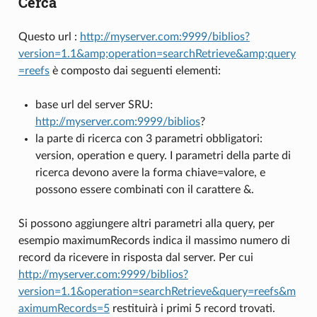
Cerca
Questo url :
http://myserver.com:9999/biblios?
version=1.1&amp;operation=searchRetrieve&amp;query
=reefs
è composto dai seguenti elementi:
base url del server SRU:
http://myserver.com:9999/biblios
?
la parte di ricerca con 3 parametri obbligatori:
version, operation e query. I parametri della parte di
ricerca devono avere la forma chiave=valore, e
possono essere combinati con il carattere &.
Si possono aggiungere altri parametri alla query, per
esempio maximumRecords indica il massimo numero di
record da ricevere in risposta dal server. Per cui
http://myserver.com:9999/biblios?
version=1.1&operation=searchRetrieve&query=reefs&m
aximumRecords=5
restituirà i primi 5 record trovati.