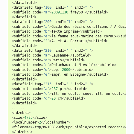
</
datafield
>
<
datafield
tag
=
"100"
ind1
=
" "
ind2
=
" "
>
<
subfield
code
=
"a"
>
20091130
frey50
</
subfield
>
</
datafield
>
<
datafield
tag
=
"200"
ind1
=
"1"
ind2
=
" "
>
<
subfield
code
=
"a"
>
Guide
des
récifs
coralliens
/
A
Guide
t
<
subfield
code
=
"b"
>
Texte
imprimé
</
subfield
>
<
subfield
code
=
"e"
>
la
faune
sous
-
marine
des
coraux
</
subfie
<
subfield
code
=
"f"
>
A
.
et
A
.
Ferrari
</
subfield
>
</
datafield
>
<
datafield
tag
=
"210"
ind1
=
" "
ind2
=
" "
>
<
subfield
code
=
"a"
>
Lausanne
</
subfield
>
<
subfield
code
=
"a"
>
Paris
</
subfield
>
<
subfield
code
=
"c"
>
Delachaux
et
Niestlé
</
subfield
>
<
subfield
code
=
"d"
>
cop
.
2000
</
subfield
>
<
subfield
code
=
"e"
>
impr
.
en
Espagne
</
subfield
>
</
datafield
>
<
datafield
tag
=
"215"
ind1
=
" "
ind2
=
" "
>
<
subfield
code
=
"a"
>
287
p
.</
subfield
>
<
subfield
code
=
"c"
>
ill
.
en
coul
.
,
couv
.
ill
.
en
coul
.</
sub
<
subfield
code
=
"d"
>
20
cm
</
subfield
>
</
datafield
>
......
<
idzebra
>
<
size
>
4725
</
size
>
<
localnumber
>
2
</
localnumber
>
<
filename
>/
tmp
/
nw10BJv9Pk
/
upd_biblio
/
exported_records
</
fil
</
idzebra
>