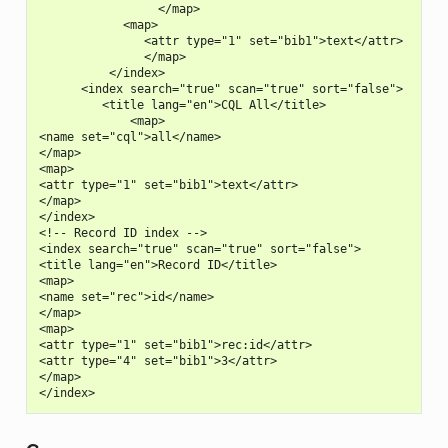
                 </map>

            <map>

               <attr type="1" set="bib1">text</attr>

               </map>

          </index>

      <index search="true" scan="true" sort="false">

         <title lang="en">CQL All</title>

             <map>

<name set="cql">all</name>

</map>

<map>

<attr type="1" set="bib1">text</attr>

</map>

</index>

<!-- Record ID index -->

<index search="true" scan="true" sort="false">

<title lang="en">Record ID</title>

<map>

<name set="rec">id</name>

</map>

<map>

<attr type="1" set="bib1">rec:id</attr>

<attr type="4" set="bib1">3</attr>

</map>
