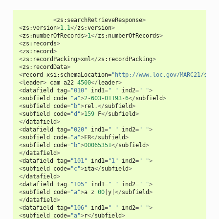
<
zs
:
searchRetrieveResponse
>
<
zs
:
version
>
1.1
</
zs
:
version
>
<
zs
:
numberOfRecords
>
1
</
zs
:
numberOfRecords
>
<
zs
:
records
>
<
zs
:
record
>
<
zs
:
recordPacking
>
xml
</
zs
:
recordPacking
>
<
zs
:
recordData
>
<
record
xsi
:
schemaLocation
=
"http://www.loc.gov/MARC21/slim
<
leader
>
cam
a22
4500
</
leader
>
<
datafield
tag
=
"010"
ind1
=
" "
ind2
=
" "
>
<
subfield
code
=
"a"
>
2
-
603
-
01193
-
6
</
subfield
>
<
subfield
code
=
"b"
>
rel
.</
subfield
>
<
subfield
code
=
"d"
>
159
F
</
subfield
>
</
datafield
>
<
datafield
tag
=
"020"
ind1
=
" "
ind2
=
" "
>
<
subfield
code
=
"a"
>
FR
</
subfield
>
<
subfield
code
=
"b"
>
00065351
</
subfield
>
</
datafield
>
<
datafield
tag
=
"101"
ind1
=
"1"
ind2
=
" "
>
<
subfield
code
=
"c"
>
ita
</
subfield
>
</
datafield
>
<
datafield
tag
=
"105"
ind1
=
" "
ind2
=
" "
>
<
subfield
code
=
"a"
>
a
z
00
|
y
|</
subfield
>
</
datafield
>
<
datafield
tag
=
"106"
ind1
=
" "
ind2
=
" "
>
<
subfield
code
=
"a"
>
r
</
subfield
>