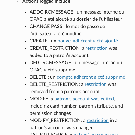
Actions logged include:
ADDCIRCMESSAGE : un message interne ou
OPAC a été ajouté au dossier de l’utilisateur
CHANGE PASS : le mot de passe de
l’utilisateur a été modifié
CREATE : un
nouvel adhérent a été ajouté
CREATE_RESTRICTION: a
restriction
was
added to a patron’s account
DELCIRCMESSAGE : un message interne ou
OPAC a été supprimé
DELETE : un
compte adhérent a été supprimé
DELETE_RESTRICTION: a
restriction
was
removed from a patron’s account
MODIFY: a
patron’s account was edited
,
including card number, patron attribute, and
permission changes
MODIFY_RESTRICTION: a
restriction
in a
patron’s account was changed
PATRON_MERGE: a
patron’s account was