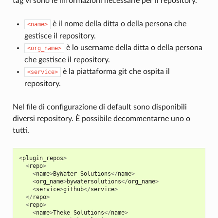
tag vi sono le informazioni necessarie per il repository.
è il nome della ditta o della persona che
<name>
gestisce il repository.
è lo username della ditta o della persona
<org_name>
che gestisce il repository.
è la piattaforma git che ospita il
<service>
repository.
Nel file di configurazione di default sono disponibili
diversi repository. È possibile decommentarne uno o
tutti.
<
plugin_repos
>
<
repo
>
<
name
>
ByWater
Solutions
</
name
>
<
org_name
>
bywatersolutions
</
org_name
>
<
service
>
github
</
service
>
</
repo
>
<
repo
>
<
name
>
Theke
Solutions
</
name
>