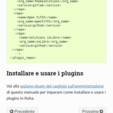
<
org_name
>
thekesolutions
</
org_name
>
<
service
>
gitlab
</
service
>
</
repo
>
<
repo
>
<
name
>
Open
Fifth
</
name
>
<
org_name
>
openfifth
</
org_name
>
<
service
>
github
</
service
>
</
repo
>
<
repo
>
<
name
>
Solutions
inLibro
</
name
>
<
org_name
>
inLibro
</
org_name
>
<
service
>
github
</
service
>
</
repo
>
-->
</
plugin_repos
>
Installare e usare i plugins
Vai alla
sezione plugin del capitolo sull’amministrazione
di questo manuale per imparare come installare e usare i
plugins in Koha.
Precedente
Prossimo