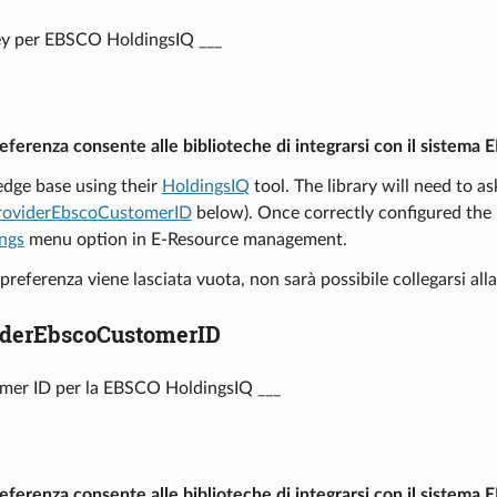
ey per EBSCO HoldingsIQ ___
ferenza consente alle biblioteche di integrarsi con il sistema
dge base using their
HoldingsIQ
tool. The library will need to 
oviderEbscoCustomerID
below). Once correctly configured the
ngs
menu option in E-Resource management.
preferenza viene lasciata vuota, non sarà possibile collegarsi a
derEbscoCustomerID
omer ID per la EBSCO HoldingsIQ ___
ferenza consente alle biblioteche di integrarsi con il sistema