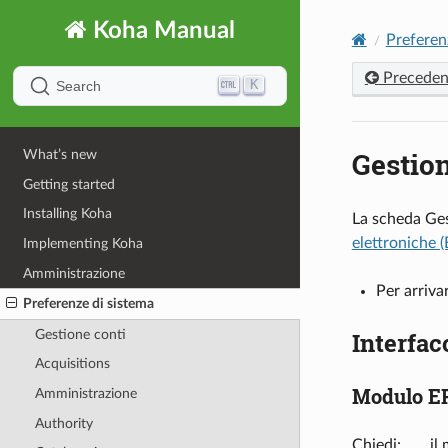
Koha Manual
Preferen
Preceden
K
Search
Gestion
What’s new
Getting started
Installing Koha
La scheda Ges
elettroniche 
Implementing Koha
Amministrazione
Per arriva
Preferenze di sistema
Gestione conti
Interfac
Acquisitions
Modulo 
Amministrazione
Authority
Chiedi: ___ il