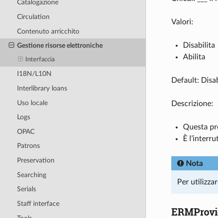
Catalogazione
Circulation
Valori:
Contenuto arricchito
Disabilita
Gestione risorse elettroniche
Abilita
Interfaccia
I18N/L10N
Default: Disab
Interlibrary loans
Uso locale
Descrizione:
Logs
Questa pre
OPAC
È l’interru
Patrons
Preservation
Nota
Searching
Per utilizza
Serials
Staff interface
ERMProvi