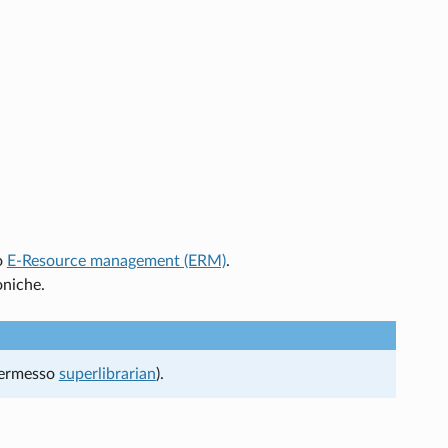
o
E-Resource management (ERM)
.
oniche.
permesso
superlibrarian
).