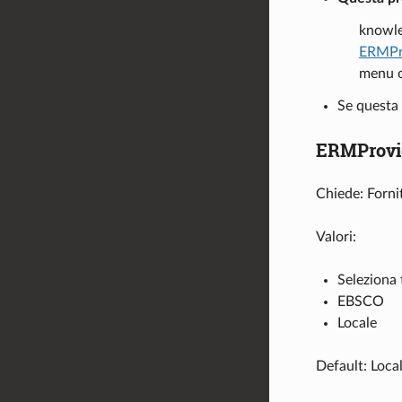
knowle
ERMPr
menu o
Se questa 
ERMProvi
Chiede: Fornit
Valori:
Seleziona 
EBSCO
Locale
Default: Loca