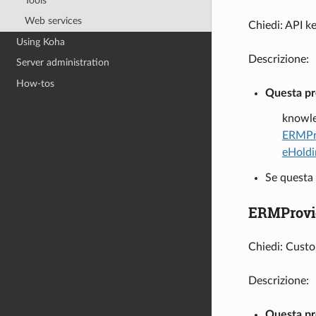
Tools
Web services
Chiedi: API k
Using Koha
Descrizione:
Server administration
How-tos
Questa pre
knowle
ERMPr
eHoldi
Se questa 
ERMProvi
Chiedi: Cust
Descrizione:
Questa pre