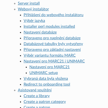
Server install
Webový instalátor
Přihlášení do webového instalátoru
Výběr jazyka
Installer perl modules installed
Nastavení databáze
Připraveno pro naplnění databáze
Databázové tabulky byly vytvořeny
Připraveno pro základní nastavení
Výběr variantu formátu MARC
Nastavení pro MARC21 i UNIMARC
Nastavení pro MARC21
UNIMARC setup
Vybraná data byla vložena
Redirect to onboarding tool
Asistované spuštění
Create a library
Create a patron category
Create a patron